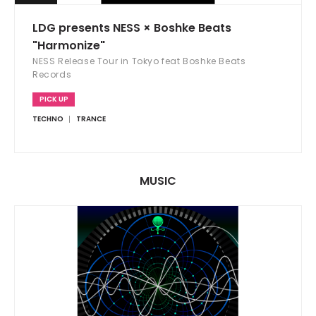
LDG presents NESS × Boshke Beats
"Harmonize"
NESS Release Tour in Tokyo feat Boshke Beats
Records
PICK UP
TECHNO
TRANCE
MUSIC