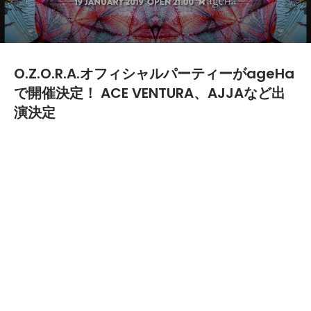
O.Z.O.R.A.オフィシャルパーティーがageHa
で開催決定！ ACE VENTURA、AJJAなど出
演決定
2018.11.20
TEXT BY:
編集部
2019年1月19日（土）に新木場ageHaで「O.Z.O.R.A.
One Day in Tokyo 2019」の開催が決定した。
本パーティーは、ハンガリーで開催されているトラン
スシーン最高峰のO.Z.O.R.A.フェスティバルの東京版パー