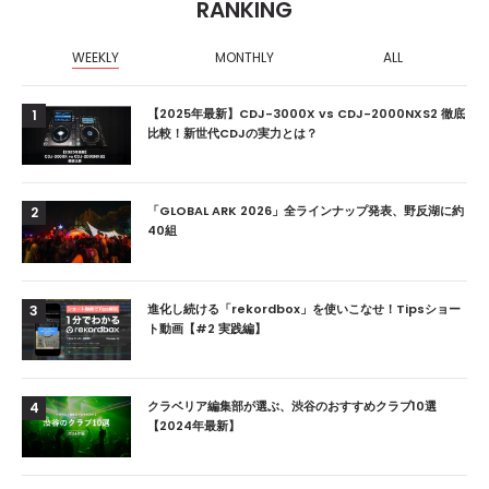
RANKING
WEEKLY
MONTHLY
ALL
【2025年最新】CDJ-3000X vs CDJ-2000NXS2 徹底
1
比較！新世代CDJの実力とは？
「GLOBAL ARK 2026」全ラインナップ発表、野反湖に約
2
40組
進化し続ける「rekordbox」を使いこなせ！Tipsショー
3
ト動画【#2 実践編】
クラベリア編集部が選ぶ、渋谷のおすすめクラブ10選
4
【2024年最新】