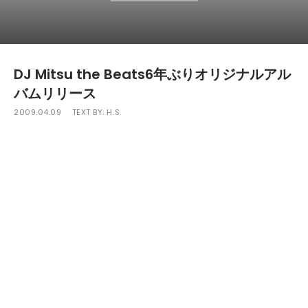
DJ Mitsu the Beats6年ぶりオリジナルアル
バムリリース
2009.04.09
TEXT BY:
H.S.
仙台を代表するヒップホップユニット「GAGLE」のトラック
メーカー／サイドMCで、US〜ＥＵＲ〜モンゴル公演を敢行す
るなど「東北一ワールドワイドな男」DJ Mitsu the Beats
が、6年ぶりに第2作目となるオリジナルアルバム「A Word T
o The Wise」を5月27日にリリースする。
日本だけにとどまらず世界中から反響を得た、マスターピース