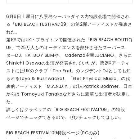
6月6日土曜日に八景島シーパラダイス内特設会場で開催され
る「BIG BEACH FESTIVAL‘09」の第2弾アーティストが発表さ
れた。
第1弾ではUK・ブライトンで開催された「BIG BEACH BOUTIQ
UE」で25万人ものオーディエンスを熱狂させたスーパース
ターDJ、FATBOY SLIMや、 Cadenza主宰LUCIANO、さらに
Shinichi Osawaの出演が発表されていたが、第2弾アーティ
ストにはUKのクラブ「The End」のレジデントDJとしても知
られるLayo & Bushwacka!、「Get Physical Music」の代
表的アーティスト「M.A.N.D.Y.」の1人Patrick Bodmer、日本
からは Tomoyuki Tanakaなどさらに豪華な出演者が決定し
た。
詳しくはクラベリアの「BIG BEACH FESTIVAL‘09」の特設
ページでチェックできるので、ぜひチェックしてほしい。
BIG BEACH FESTIVAL‘09特設ページ(PCのみ)