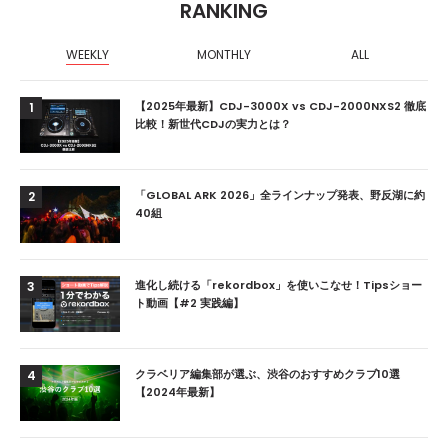
RANKING
WEEKLY
MONTHLY
ALL
【2025年最新】CDJ-3000X vs CDJ-2000NXS2 徹底
1
比較！新世代CDJの実力とは？
「GLOBAL ARK 2026」全ラインナップ発表、野反湖に約
2
40組
進化し続ける「rekordbox」を使いこなせ！Tipsショー
3
ト動画【#2 実践編】
クラベリア編集部が選ぶ、渋谷のおすすめクラブ10選
4
【2024年最新】