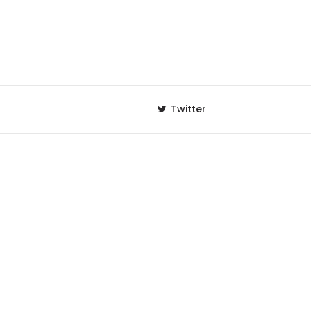
セレブ御
3
クラブが日
TOKYO
IKEAが
4
発中！音
Twitter
を発表
レコードの
5
Aoyama