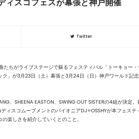
ディスコフェスが幕張と神戸開催
Twitter
曲たちがライブステージで蘇るフェスティバル「トーキョー・
ク」が3月23日（土）幕張と3月24日（日）神戸ワールド記念
クラベリ
1
NG、SHEENA EASTON、SWING OUT SISTERの4組が決定。
のおすすめ
年最新】
ディスコムーブメントのパイオニアDJ=OSSHYが本フェステ
コの楽しさを紹介していくとのこと。
ニュージ
2
DJ!?