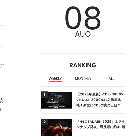
08
AUG
RANKING
デ
WEEKLY
MONTHLY
ALL
ア編集部が選ぶ、渋谷
【2025年最新】CDJ-3000X
1
後
クラブ10選【2024
vs CDJ-2000NXS2 徹底比
較！新世代CDJの実力とは？
ィ
ーランドの新首相は元
「GLOBAL ARK 2026」全ライ
2
ンナップ発表、野反湖に約40組