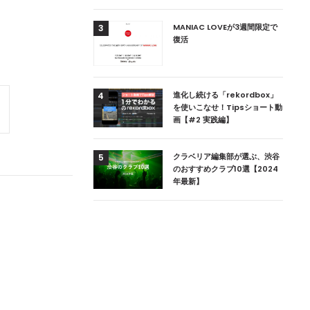
用達、ニューヨークの
MANIAC LOVEが3週間限定で
3
本上陸！ 「1 OAK
復活
」六本木にオープン
DJ用の家具や製品を開
進化し続ける「rekordbox」
4
楽産業に参戦すること
を使いこなせ！Tipsショート動
画【#2 実践編】
ためのDJブース
クラベリア編集部が選ぶ、渋谷
5
 ZEROのこだわり
のおすすめクラブ10選【2024
年最新】