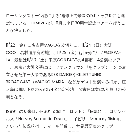
ローリングストーン誌による”地球上で最高のDJ”トップ10にも選
ばれているDJ HARVEYが、11月に来日30周年記念ツアーを行うこ
とが決定した。
11/22（金）に名古屋MAGOを皮切りに、11/24（日）大阪
CCO（名村造船所跡地）、11/29（金）は恒例の江ノ島OPPA-
LA、最後は11/30（土）東京CONTACTの4都市・4公演のツア
ー。東京と大阪公演には、ファンクサウンドをクラブシーンに確
立させた第一人者であるKEB DARGEやKILLER TUNES
BROADCAST（WACKO MARIA）などがゲスト出演するほか、江
ノ島は電話予約のみの134名限定公演、名古屋は実に5年振りの公
演となる。
1989年の初来日から30年の間に、ロンドン「Moist」、ロサンゼ
ルス「Harvey Sarcastic Disco」、イビサ「Mercury Rising」
といった伝説的パーティーを開催し、世界最高峰のクラブ