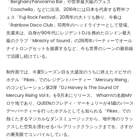
「Berghain/Panorama Bar」や世界最大級のフェス
「Coachella」などに出演。2016年には日本を代表する野外フ
ェス「Fuji Rock Festival」20周年の大トリも飾り、今春は
「Rainbow Disco Club」10周年のヘッドライナーとして登場。
先週末は、自身が90年代にレジデントDJを務めたロンドン最大
級のクラブ「Ministry of Sound」の28周年パーティーでオール
ナイトロングセットを披露するなど、今も世界のシーンの最前線
で活躍し続けている。
制作面では、今夏5シーズン目を大盛況のうちに終えたイビサの
ホテル「Pikes」でのレジデントパーティー「Mercury Rising」
のコンピレーション第2弾『DJ Harvey Is The Sound Of
Mercury Rising Vol II』を9月末にリリース。 Wham!の名曲MV
ロケ地であり、QUEENのフレディ・マーキュリーが41歳のバース
デーパーティーを行ったホテルとしても知られる「Pikes」での
熱くたぎるマジカルなダンスミュージックから、地中海のリラッ
クスした空気を漂わせるバレアリッククラシックまでを、さすが
の審美眼でコンパイルしている。