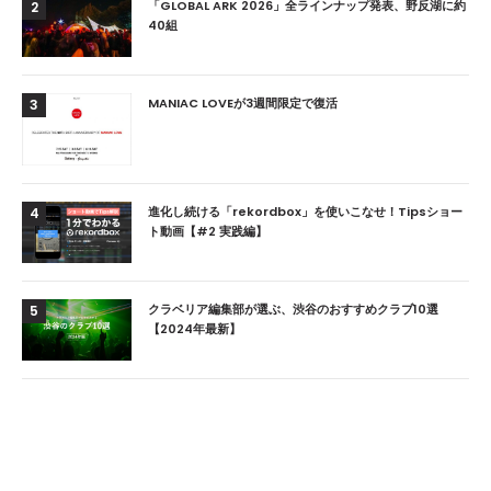
「GLOBAL ARK 2026」全ラインナップ発表、野反湖に約
2
40組
MANIAC LOVEが3週間限定で復活
3
進化し続ける「rekordbox」を使いこなせ！Tipsショー
4
ト動画【#2 実践編】
クラベリア編集部が選ぶ、渋谷のおすすめクラブ10選
5
【2024年最新】