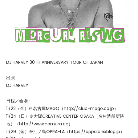
DJ HARVEY 30TH ANNIVERSARY TOUR OF JAPAN
出演：
DJ HARVEY
日程／会場：
11/22（金）＠名古屋MAGO（http://club-mago.co.jp）
11/24（日）＠大阪CREATIVE CENTER OSAKA（名村造船所跡
地）（http://www.namura.cc）
11/29（金）＠江ノ島OPPA-LA（https://oppala.exblog.jp）