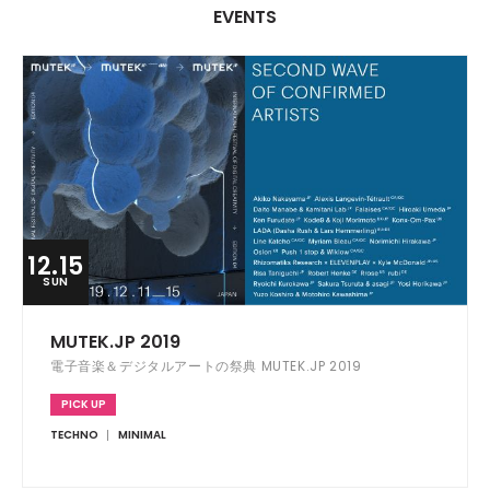
EVENTS
12.15
SUN
MUTEK.JP 2019
電子音楽＆デジタルアートの祭典 MUTEK.JP 2019
PICK UP
TECHNO
MINIMAL