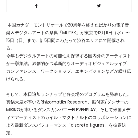
本国カナダ・モントリオールで20周年を終えたばかりの電子音
楽＆デジタルアートの祭典「MUTEK」が東京で12月11日（水）〜
15日（日）まで、計5日間にわたって渋谷エリアにて開催され
る。
今年もデジタルアートの可能性を探求する国内外のアーティスト
が一挙集結。独創的かつ革新的なオーディオビジュアルライブ、
カンファレンス、ワークショップ、エキシビジョンなどが繰り広
げられる。
そして、本日追加ランナップと各会場のプログラムを発表した。
真鍋大度が率いるRhizomatiks Research、振付家/ダンサーの
MIKIKOが率いるダンスカンパニーELEVENPLAY、そして米国メデ
ィアアーティストのカイル・マクドナルドのコラボレーションに
よる最新ダンスパフォーマンス「discrete figures」を披露決
定。