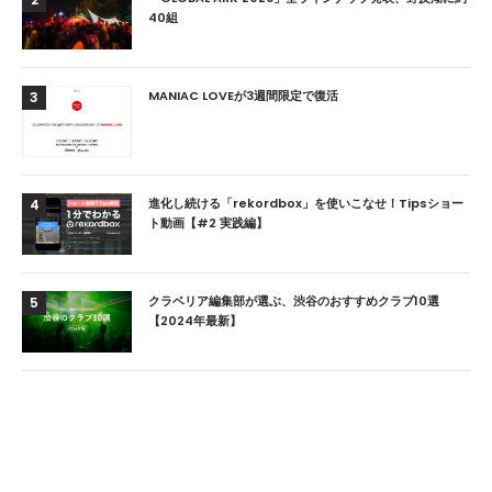
40組
MANIAC LOVEが3週間限定で復活
3
進化し続ける「rekordbox」を使いこなせ！Tipsショー
4
ト動画【#2 実践編】
クラベリア編集部が選ぶ、渋谷のおすすめクラブ10選
5
【2024年最新】