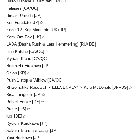
Daito Manabe + Kamitani Lab [JP]
Falaises [CA/QC]
Hiroaki Umeda [JP]
Ken Furudate [JP]☆
Kode 9 & Koji Morimoto [UK+JP]
Konx-Om-Pax [UK]☆
LADA (Dasha Rush & Lars Hemmerling) [RU+DE]
Line Katcho [CA/QC]
Myriam Bleau [CA/QC]
Norimichi Hirakawa [JP]
Oslon [KR]☆
Push 1 stop & Wiklow [CA/QC]
Rhizomatiks Research × ELEVENPLAY × Kyle McDonald [JP+US]☆
Risa Taniguchi [JP]☆
Robert Henke [DE]☆
Rrose [US]☆
rubi [DE]☆
Ryoichi Kurokawa [JP]
Sakura Tsuruta & asagi [JP]
Yosi Horikawa [JP]