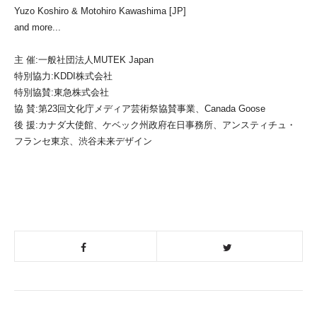
Yuzo Koshiro & Motohiro Kawashima [JP]
and more...
主 催:一般社団法人MUTEK Japan
特別協力:KDDI株式会社
特別協賛:東急株式会社
協 賛:第23回文化庁メディア芸術祭協賛事業、Canada Goose
後 援:カナダ大使館、ケベック州政府在日事務所、アンスティチュ・
フランセ東京、渋谷未来デザイン