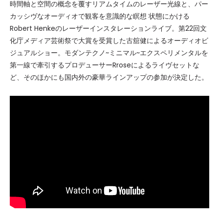
時間軸と空間の概念を覆すリアムタイムのレーザー光線と、パー
カッシヴなオーディオで観客を意識的な瞑想 状態にかける
Robert Henkeのレーザーインスタレーションライブ。第22回文
化庁メディア芸術祭で大賞を受賞した古舘健によるオーディオビ
ジュアルショー。モダンテクノ~ミニマル~エクスペリメンタルを
第一線で牽引するプロデューサーRroseによるライヴセットな
ど、そのほかにも国内外の豪華ラインアップの参加が決定した。