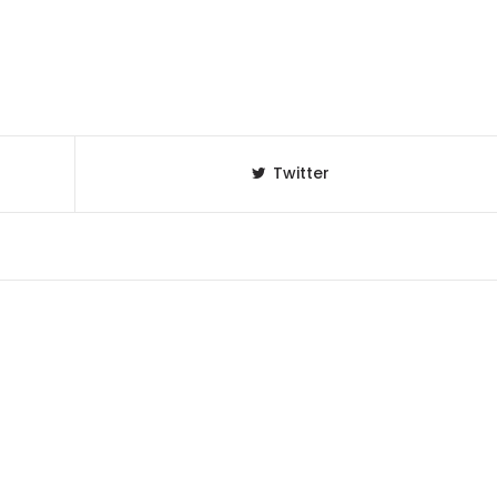
セレブ御
3
クラブが日
TOKYO
IKEAが
4
発中！音
Twitter
を発表
レコードの
5
Aoyama