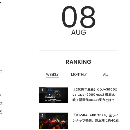
ト
08
AUG
RANKING
ー
と
WEEKLY
MONTHLY
ALL
ア編集部が選ぶ、渋谷
【2025年最新】CDJ-3000X
1
や
クラブ10選【2024
vs CDJ-2000NXS2 徹底比
較！新世代CDJの実力とは？
ス
支
ーランドの新首相は元
「GLOBAL ARK 2026」全ライ
2
ンナップ発表、野反湖に約40組