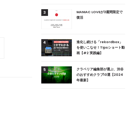
用達、ニューヨークの
MANIAC LOVEが3週間限定で
3
本上陸！ 「1 OAK
復活
」六本木にオープン
DJ用の家具や製品を開
進化し続ける「rekordbox」
4
楽産業に参戦すること
を使いこなせ！Tipsショート動
画【#2 実践編】
ためのDJブース
クラベリア編集部が選ぶ、渋谷
5
 ZEROのこだわり
のおすすめクラブ10選【2024
年最新】