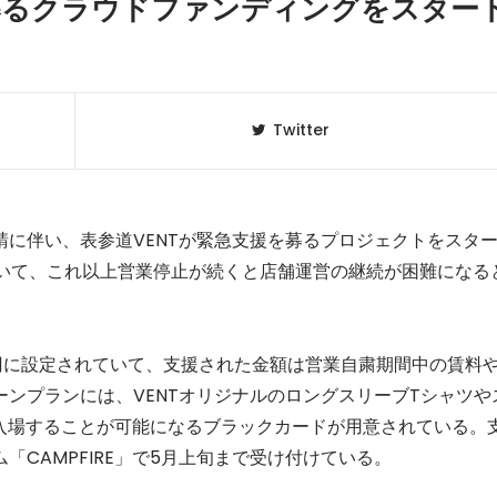
を募るクラウドファンディングをスター
Twitter
に伴い、表参道VENTが緊急支援を募るプロジェクトをスタ
ていて、これ以上営業停止が続くと店舗運営の継続が困難になる
クラベリ
1
00円に設定されていて、支援された金額は営業自粛期間中の賃料
のおすすめ
年最新】
ンプランには、VENTオリジナルのロングスリーブTシャツや
円で入場することが可能になるブラックカードが用意されている。
ニュージ
2
CAMPFIRE」で5月上旬まで受け付けている。
DJ!?