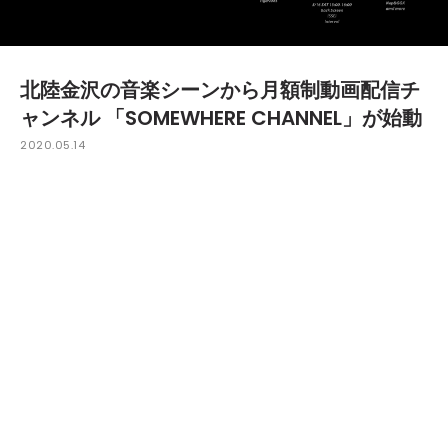
北陸金沢の音楽シーンから月額制動画配信チ
ャンネル 「SOMEWHERE CHANNEL」が始動
2020.05.14
北陸金沢の音楽シーンから月額制動画配信チャンネル
「SOMEWHERE CHANNEL」が始動。金沢の5店舗と遠
隔の1店舗が中心となり、オリジナルのコンテンツを発信
していく。
視聴料金は月額600円で、ユーザーは初回登録時に好
きな店舗を選択して直接的な支援を届けることができ