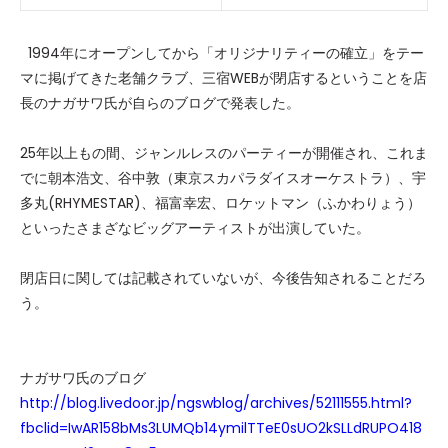
1994年にオープンしてから「オリジナリティーの確立」をテー
マに掲げてきた老舗クラブ、三宿WEBが閉店するということを店
長のナガサワ氏が自らのブログで発表した。
25年以上もの間、ジャンルレスのパーティーが開催され、これま
でに朝本浩文、谷中敦（東京スカパラダイスオーケストラ）、宇
多丸(RHYMESTAR)、福富幸宏、ロケットマン（ふかわりょう）
といったさまざなビッグアーティストが出演していた。
閉店日に関しては記載されていないが、今後告知されることだろ
う。
ナガサワ氏のブログ
http://blog.livedoor.jp/ngswblog/archives/52111555.html?
fbclid=IwAR158bMs3LUMQb14ymilTTeE0sUO2kSLLdRUPO418