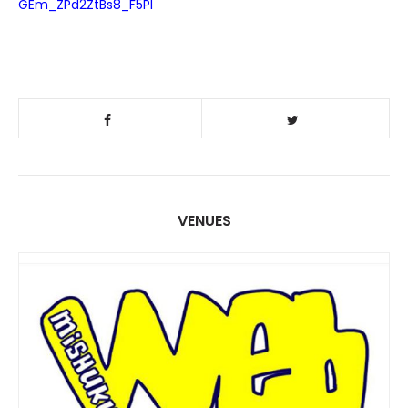
GEm_ZPd2ZtBs8_F5PI
VENUES