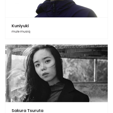
Kuniyuki
mule musiq
Sakura Tsuruta