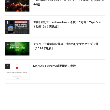
「GLOBAL ARK 2026」全ラインナップ発表、野反湖に約
2
40組
進化し続ける「rekordbox」を使いこなせ！Tipsショー
3
ト動画【#2 実践編】
クラベリア編集部が選ぶ、渋谷のおすすめクラブ10選
4
【2024年最新】
MANIAC LOVEが3週間限定で復活
5