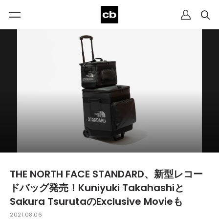
THE NORTH FACE STANDARD、新型レコー
ドバッグ発売！Kuniyuki Takahashiと
Sakura TsurutaのExclusive Movieも
2021.08.06