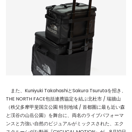
また、Kuniyuki TakahashiとSakura Tsurutaを招き、
THE NORTH FACE包括連携協定を結ぶ北杜市 / 瑞牆山
（秩父多摩甲斐国立公園 特別地域 / 首都圏に最も近い森
と渓谷の山岳公園）を舞台に、両名のライブパフォーマ
ンスと力強い自然のビジュアルがミックスされた、エク
スクルーシヴな動画『CYCLICAL MOTION』が、8月10日