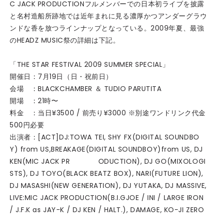
C JACK PRODUCTIONフルメンバーでの日本初ライブを披露
と名村造船所跡地では近年まれに見る濃厚かつアンダーグラウ
ンドな香を放つラインナップとなっている。2009年夏、最強
のHEADZ MUSIC祭の詳細は下記。
「THE STAR FESTIVAL 2009 SUMMER SPECIAL」
開催日：7月19日（日・祝前日）
会場 ：BLACKCHAMBER ＆ TUDIO PARUTITA
開場 ：21時〜
料金 ：当日¥3500 / 前売り¥3000 ※別途ワンドリンク代金
500円必要
出演者：[ACT]DJ:TOWA TEI, SHY FX(DIGITAL SOUNDBO
Y) from US,BREAKAGE(DIGITAL SOUNDBOY)from US, DJ
KEN(MIC JACK PR ODUCTION), DJ GO(MIXOLOGI
STS), DJ TOYO(BLACK BEATZ BOX), NARI(FUTURE LION),
DJ MASASHI(NEW GENERATION), DJ YUTAKA, DJ MASSIVE,
LIVE:MIC JACK PRODUCTION(B.I.GJOE / INI / LARGE IRON
/ J.F.K as JAY-K / DJ KEN / HALT.), DAMAGE, KO-JI ZERO