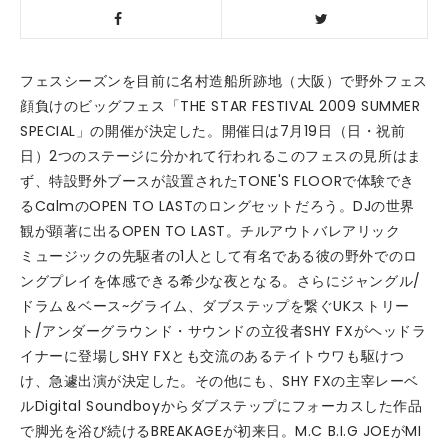
フェスシーズンを目前に名村造船所跡地（大阪）で野外フェス
顔負けのビッグフェス「THE STAR FESTIVAL 2009 SUMMER
SPECIAL」の開催が決定した。開催日は7月19日（日・祝前
日）2つのステージに分かれて行われるこのフェスの見所はま
ず、特設野外ブースが設置されたTONE'S FLOORで体験でき
るCalmのOPEN TO LASTのロングセットだろう。DJの世界
観が顕著に出るOPEN TO LAST。チルアウトバレアリック
ミュージックの先駆者の1人として有名である彼の野外でのロ
ングプレイを体感できる希少な夜となる。さらにジャングル/
ドラム＆ベース~グライム、ダブステップを繋ぐUKストリー
ト/アンダーグラウンド・サウンドの立役者SHY FXがヘッドラ
イナーに登場しSHY FXとも交流のあるテイトウワも駆けつ
け、急遽出演が決定した。その他にも、SHY FXの主宰レーベ
ルDigital Soundboyからダブステップにフォーカスした作品
で脚光を浴び続けるBREAKAGEが初来日。M.C B.I.G JOEがMI