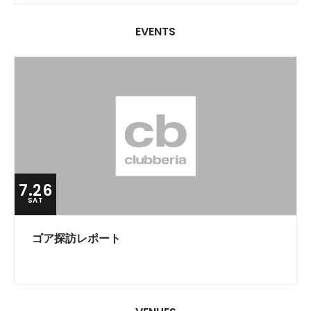
EVENTS
7.26
SAT
ゴア探訪レポート