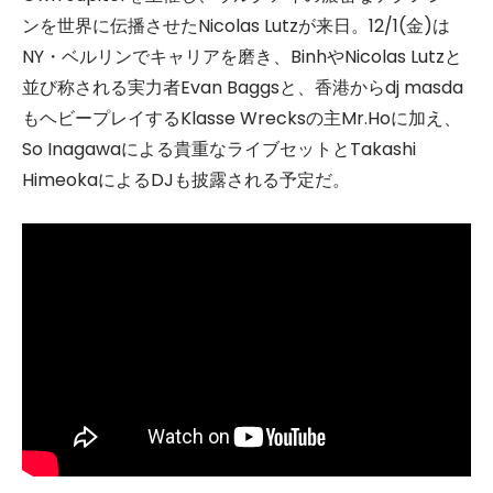
ンを世界に伝播させたNicolas Lutzが来日。12/1(金)は
NY・ベルリンでキャリアを磨き、BinhやNicolas Lutzと
並び称される実力者Evan Baggsと、香港からdj masda
もヘビープレイするKlasse Wrecksの主Mr.Hoに加え、
So Inagawaによる貴重なライブセットとTakashi
HimeokaによるDJも披露される予定だ。