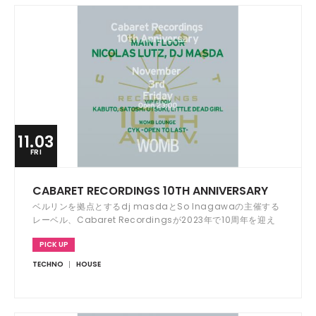
11.03
FRI
CABARET RECORDINGS 10TH ANNIVERSARY
ベルリンを拠点とするdj masdaとSo Inagawaの主催する
レーベル、Cabaret Recordingsが2023年で10周年を迎え
た。これを記念しWOMBにて3ヵ月連続のアニバーサリーパー
PICK UP
ティーが開催される。
TECHNO
HOUSE