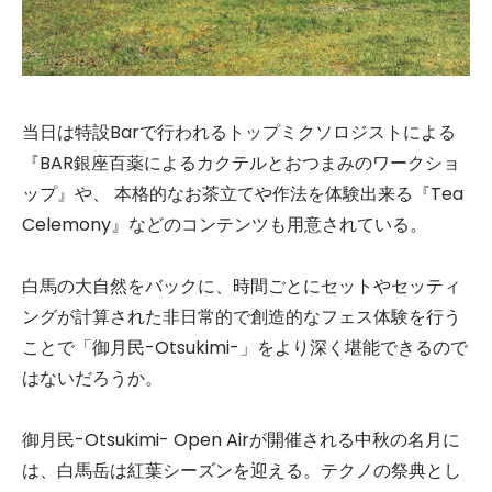
当日は特設Barで行われるトップミクソロジストによる
『BAR銀座百薬によるカクテルとおつまみのワークショ
ップ』や、 本格的なお茶立てや作法を体験出来る『Tea
Celemony』などのコンテンツも用意されている。
白馬の大自然をバックに、時間ごとにセットやセッティ
ングが計算された非日常的で創造的なフェス体験を行う
ことで「御月民-Otsukimi-」をより深く堪能できるので
はないだろうか。
御月民-Otsukimi- Open Airが開催される中秋の名月に
は、白馬岳は紅葉シーズンを迎える。テクノの祭典とし