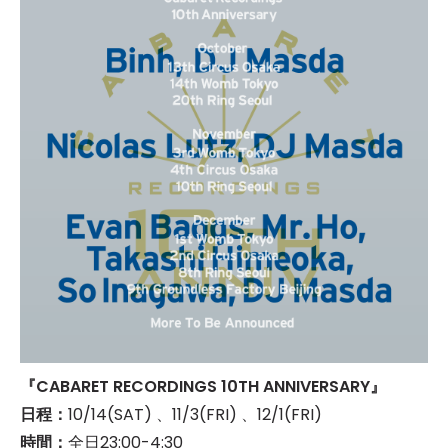
『CABARET RECORDINGS 10TH ANNIVERSARY』
日程：
10/14(SAT) 、11/3(FRI) 、12/1(FRI)
時間：
全日23:00-4:30