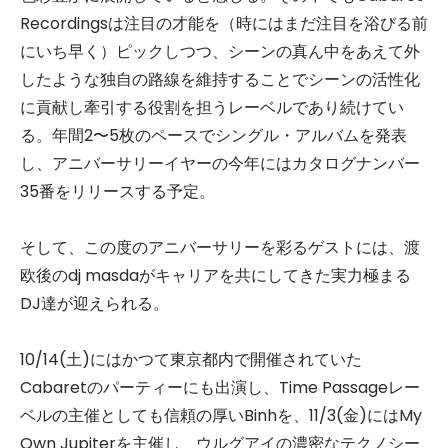
Recordingsは注目の才能を（時にはまだ注目を浴びる前
にいち早く）ピックしつつ、シーンの真ん中をあえて外
したような独自の路線を維持することでシーンの活性化
に貢献し牽引する役割を担うレーベルであり続けてい
る。年間2〜5枚のペースでシングル・アルバムを発表
し、アニバーサリーイヤーの今年にはカタログナンバー
35番をリリースする予定。
そして、この度のアニバーサリーを彩るゲストには、渡
欧後のdj masdaがキャリアを共にしてきた実力極まる
DJ達が迎えられる。
10/14(土)にはかつて東京都内で開催されていた
Cabaretのパーティーにも出演し、Time Passageレー
ベルの主催としても信頼の厚いBinhを、11/3(金)にはMy
Own Jupiterを主催し、ウルグアイの濃密なテクノシー