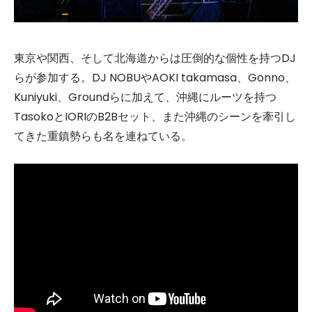
東京や関西、そして北海道からは圧倒的な個性を持つDJ
らが参加する。DJ NOBUやAOKI takamasa、Gonno、
Kuniyuki、Groundらに加えて、沖縄にルーツを持つ
TasokoとIORIのB2Bセット、また沖縄のシーンを牽引し
てきた重鎮勢らも名を連ねている。