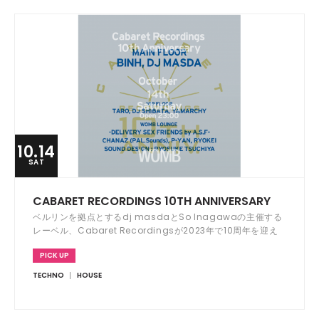
10.14
SAT
CABARET RECORDINGS 10TH ANNIVERSARY
ベルリンを拠点とするdj masdaとSo Inagawaの主催する
レーベル、Cabaret Recordingsが2023年で10周年を迎え
た。これを記念しWOMBにて3ヵ月連続のアニバーサリーパー
PICK UP
ティーが開催される。
TECHNO
HOUSE