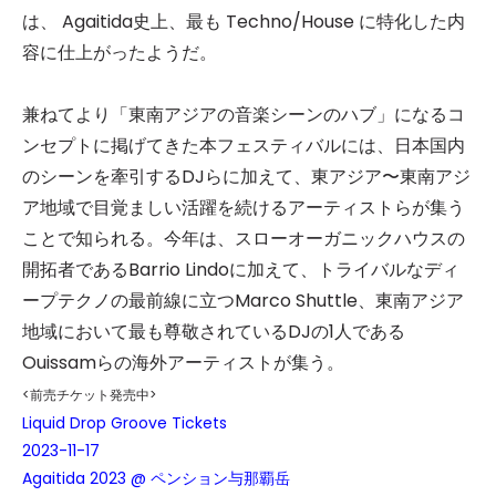
は、 Agaitida史上、最も Techno/House に特化した内
容に仕上がったようだ。
兼ねてより「東南アジアの音楽シーンのハブ」になるコ
ンセプトに掲げてきた本フェスティバルには、日本国内
のシーンを牽引するDJらに加えて、東アジア〜東南アジ
ア地域で目覚ましい活躍を続けるアーティストらが集う
ことで知られる。今年は、スローオーガニックハウスの
開拓者であるBarrio Lindoに加えて、トライバルなディ
ープテクノの最前線に立つMarco Shuttle、東南アジア
地域において最も尊敬されているDJの1人である
Ouissamらの海外アーティストが集う。
<前売チケット発売中>
Liquid Drop Groove Tickets
2023-11-17
Agaitida 2023 @ ペンション与那覇岳