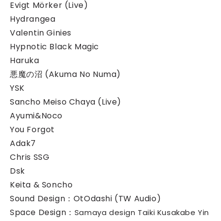
Evigt Mörker (Live)
Hydrangea
Valentin Ginies
Hypnotic Black Magic
Haruka
悪魔の沼 (Akuma No Numa)
YSK
Sancho Meiso Chaya (Live)
Ayumi&Noco
You Forgot
Adak7
Chris SSG
Dsk
Keita & Soncho
Sound Design：OtOdashi (TW Audio)
Space Design：
Samaya design Taiki Kusakabe Yin