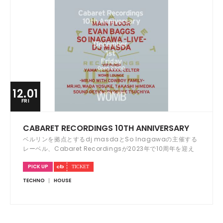
12.01
FRI
CABARET RECORDINGS 10TH ANNIVERSARY
ベルリンを拠点とするdj masdaとSo Inagawaの主催する
レーベル、Cabaret Recordingsが2023年で10周年を迎え
た。これを記念しWOMBにて3ヵ月連続のアニバーサリーパー
PICK UP
ティーが開催される。
TECHNO
HOUSE