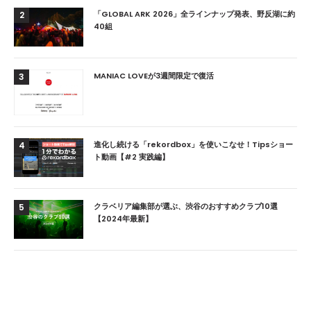
「GLOBAL ARK 2026」全ラインナップ発表、野反湖に約
2
40組
MANIAC LOVEが3週間限定で復活
3
進化し続ける「rekordbox」を使いこなせ！Tipsショー
4
ト動画【#2 実践編】
クラベリア編集部が選ぶ、渋谷のおすすめクラブ10選
5
【2024年最新】