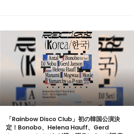
「Rainbow Disco Club」初の韓国公演決
定！Bonobo、Helena Hauff、Gerd