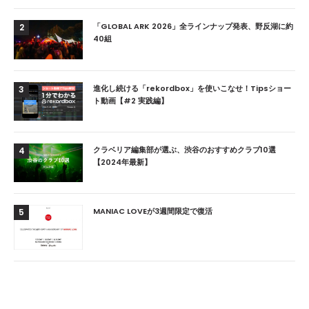
「GLOBAL ARK 2026」全ラインナップ発表、野反湖に約
2
40組
進化し続ける「rekordbox」を使いこなせ！Tipsショー
3
ト動画【#2 実践編】
クラベリア編集部が選ぶ、渋谷のおすすめクラブ10選
4
【2024年最新】
MANIAC LOVEが3週間限定で復活
5