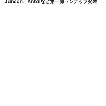
Janson、Antalなど第一弾ランナップ発表
2024.06.18
「Rainbow Disco Club」が15周年を記念するワー
ルドツアーの一環として、初の韓国公演を開催するこ
とが決定した。同公演は8月23日（金）と24日（土）
の2日間にわたり、初の2夜連続オールナイト公演とし
て、ヤンヤンギサムンビーチで行われる。
発表された第1弾ラインナップでは、7度のグラミー
賞にノミネートされたBonoboが、DJセットで待望の
「Rainbow Disco Club」デビューを果すほか、テク
ノとエレクトロのサウンドに革命をもたらしたHelena
Hauff、「Boiler Room」でのパフォーマンスが大き