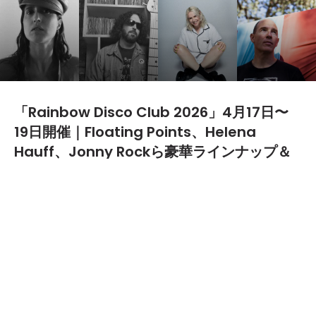
「Rainbow Disco Club 2026」4月17日〜
19日開催｜Floating Points、Helena
Hauff、Jonny Rockら豪華ラインナップ＆
日割り発表
2026.01.13
世界中のダンスミュージックファンから絶大な信頼を集
める野外フェスティバル「Rainbow Disco Club 2026」
が、4月17日(金)〜19日(日)の3日間、静岡県・東伊豆ク