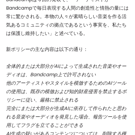
Bandcampで毎日表現する人間の創造性と情熱の量には
常に驚かされる。本物の人々が素晴らしい音楽を作る活
気あるコミュニティの拠点であるという事実を、私たち
は保護し維持したい」と述べている。
新ポリシーの主な内容は以下の通り：
全体的または大部分がAIによって生成された音楽やオー
ディオは、Bandcamp上で許可されない
他のアーティストやスタイルを模倣するためのAIツール
の使用は、既存の模倣および知的財産侵害を禁止するポ
リシーに従い、厳格に禁止される
完全にまたは大部分が生成AIに依存して作られたと思わ
れる音楽やオーディオを発見した場合、報告ツールを使
用してフラグを立てることができる
AI生成の疑いがあるコンテンツについては、削除する権