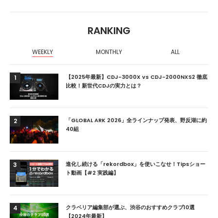
RANKING
WEEKLY
MONTHLY
ALL
【2025年最新】CDJ-3000X vs CDJ-2000NXS2 徹底
1
比較！新世代CDJの実力とは？
「GLOBAL ARK 2026」全ラインナップ発表、野反湖に約
2
40組
進化し続ける「rekordbox」を使いこなせ！Tipsショー
3
ト動画【#2 実践編】
クラベリア編集部が選ぶ、渋谷のおすすめクラブ10選
4
【2024年最新】