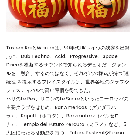
Tushen RaïとWarumは、90年代UKレイヴの残響を出発
点に、Dub Techno、Acid、Progressive、Space
Discoを横断するサウンドで知られるデュオだ。ジャン
ルを「融合」するのではなく、それぞれの様式が持つ"連
続性"を提示するプレイスタイルは、世界各地のクラブや
フェスティバルで高い評価を得てきた。
パリのLe Rex、リヨンのLe Sucreといったヨーロッパの
主要クラブをはじめ、Bar Americas（グアダラハ
ラ）、Kaputt（ボゴタ）、Razzmatazz（バルセロ
ナ）、Tempio del Futuro Perduto（ミラノ）など、5
大陸にわたる活動歴を持つ。Future FestivalやFusion