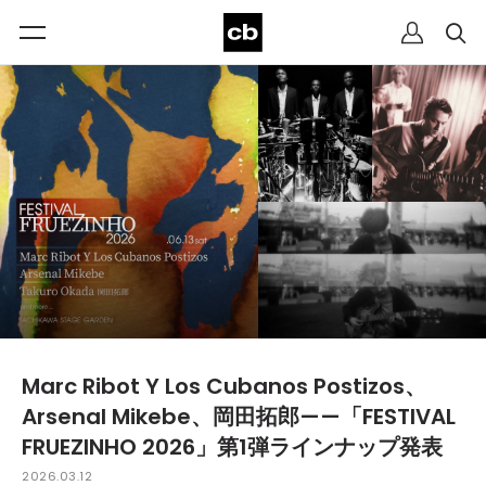
Marc Ribot Y Los Cubanos Postizos、
Arsenal Mikebe、岡田拓郎——「FESTIVAL
FRUEZINHO 2026」第1弾ラインナップ発表
2026.03.12