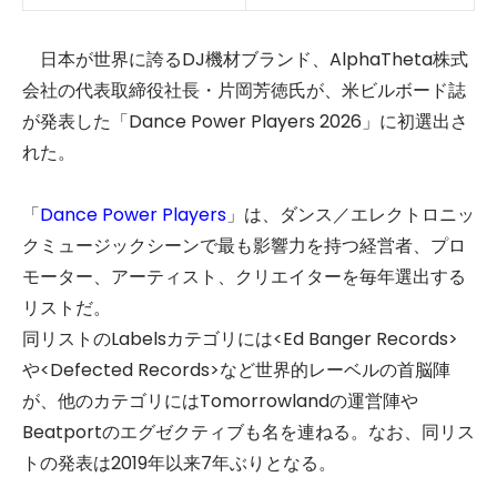
日本が世界に誇るDJ機材ブランド、AlphaTheta株式
会社の代表取締役社長・片岡芳徳氏が、米ビルボード誌
が発表した「Dance Power Players 2026」に初選出さ
れた。
「
Dance Power Players
」は、ダンス／エレクトロニッ
クミュージックシーンで最も影響力を持つ経営者、プロ
モーター、アーティスト、クリエイターを毎年選出する
リストだ。
同リストのLabelsカテゴリには<Ed Banger Records>
や<Defected Records>など世界的レーベルの首脳陣
が、他のカテゴリにはTomorrowlandの運営陣や
Beatportのエグゼクティブも名を連ねる。なお、同リス
トの発表は2019年以来7年ぶりとなる。