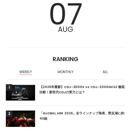
07
AUG
RANKING
WEEKLY
MONTHLY
ALL
【2025年最新】CDJ-3000X vs CDJ-2000NXS2 徹底
1
比較！新世代CDJの実力とは？
「GLOBAL ARK 2026」全ラインナップ発表、野反湖に約
2
40組