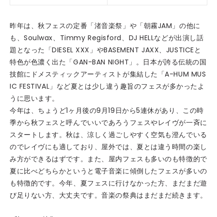
昨年は、秋フェスの定番「渚音楽祭」や「朝霧JAM」の他に
も、Soulwax、Timmy Regisford、DJ HELLなどが出演し話
題となった「DIESEL XXX」やBASEMENT JAXX、JUSTICEと
特色が色濃く出た「GAN-BAN NIGHT」。日本が誇る伝統の国
技館にドメスティックアーティストが集結した「A-HUM MUS
IC FESTIVAL」など夏とは少し違う趣旨のフェスが多かったよ
うに思います。
今年は、ちょうど1ヶ月後の9月19日から5連休があり、この時
季から秋フェスと呼んでいいであろうフェスやレイヴが一斉に
スタートします。秋は、涼しく過ごしやすく空気も澄んでいる
のでレイヴにも適しており、屋外では、夏とは違う時間の楽し
み方ができるはずです。また、屋内フェスも多いのも特徴的で
夏に比べどちらかというと電子音楽に傾倒したフェスが多いの
も特徴的です。今年、夏フェスに行けなかった方、まだまだ遊
び足りない方、大丈夫です。音楽の祭典はまだまだ続きます。