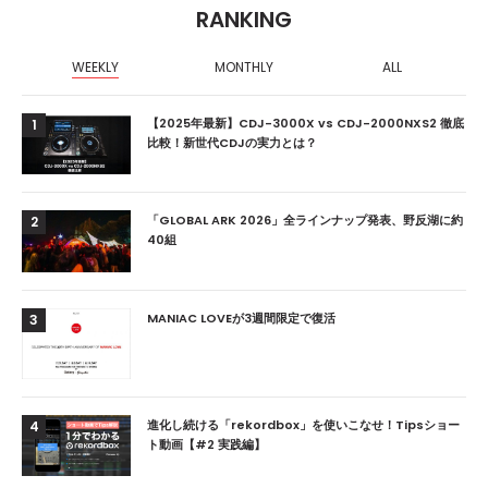
RANKING
WEEKLY
MONTHLY
ALL
【2025年最新】CDJ-3000X vs CDJ-2000NXS2 徹底
1
比較！新世代CDJの実力とは？
「GLOBAL ARK 2026」全ラインナップ発表、野反湖に約
2
40組
MANIAC LOVEが3週間限定で復活
3
進化し続ける「rekordbox」を使いこなせ！Tipsショー
4
ト動画【#2 実践編】