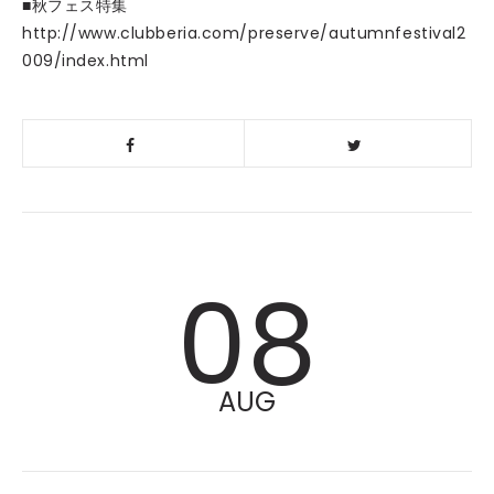
■秋フェス特集
http://www.clubberia.com/preserve/autumnfestival2
009/index.html
08
AUG