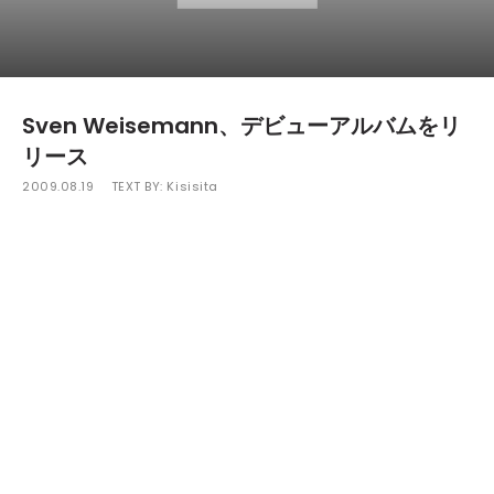
Sven Weisemann、デビューアルバムをリ
リース
2009.08.19
TEXT BY:
Kisisita
Sven Weisemannが10月にデビューアルバム「Xine」を、
日本人アーティストSTEREOCITiのリリースでも知られるMoj
ubaのサブレーベルWanderingからリリースすることが決定
した。
このアルバムには20曲ものトラックが収録されており、その
ほとんどが2,3分ほどのショートトラックになる。「アルバム