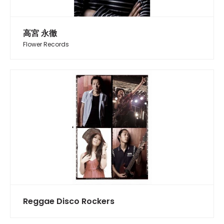
高宮 永徹
Flower Records
Reggae Disco Rockers