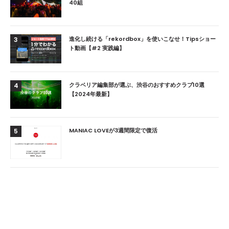
40組
進化し続ける「rekordbox」を使いこなせ！Tipsショー
3
ト動画【#2 実践編】
クラベリア編集部が選ぶ、渋谷のおすすめクラブ10選
4
【2024年最新】
MANIAC LOVEが3週間限定で復活
5