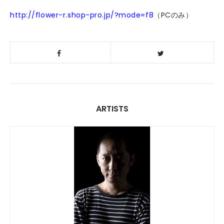
http://flower-r.shop-pro.jp/?mode=f8
（PCのみ）
ARTISTS