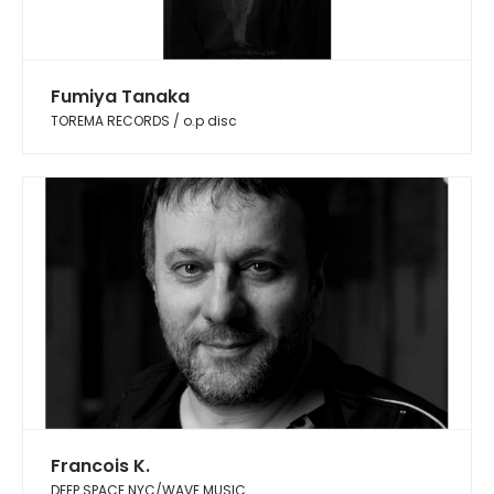
Fumiya Tanaka
TOREMA RECORDS / o.p disc
Francois K.
DEEP SPACE NYC/WAVE MUSIC