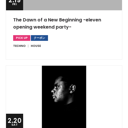
2.19
FRI
The Dawn of a New Beginning -eleven
opening weekend party-
PICK UP
クーポン
TECHNO
HOUSE
2.20
SAT