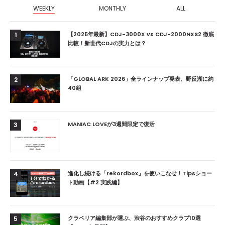
WEEKLY
MONTHLY
ALL
【2025年最新】CDJ-3000X vs CDJ-2000NXS2 徹底
1
比較！新世代CDJの実力とは？
「GLOBAL ARK 2026」全ラインナップ発表、野反湖に約
2
40組
MANIAC LOVEが3週間限定で復活
3
進化し続ける「rekordbox」を使いこなせ！Tipsショー
4
ト動画【#2 実践編】
クラベリア編集部が選ぶ、渋谷のおすすめクラブ10選
5