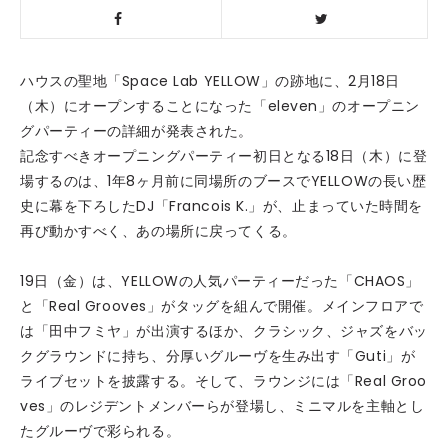
ハウスの聖地「Space Lab YELLOW」の跡地に、2月18日
（木）にオープンすることになった「eleven」のオープニン
グパーティーの詳細が発表された。
記念すべきオープニングパーティー初日となる18日（木）に登
場するのは、1年8ヶ月前に同場所のブースでYELLOWの長い歴
史に幕を下ろしたDJ「Francois K.」が、止まっていた時間を
再び動かすべく、あの場所に戻ってくる。
19日（金）は、YELLOWの人気パーティーだった「CHAOS」
と「Real Grooves」がタッグを組んで開催。メインフロアで
は「田中フミヤ」が出演するほか、クラシック、ジャズをバッ
クグラウンドに持ち、分厚いグルーヴを生み出す「Guti」が
ライブセットを披露する。そして、ラウンジには「Real Groo
ves」のレジデントメンバーらが登場し、ミニマルを主軸とし
たグルーヴで彩られる。