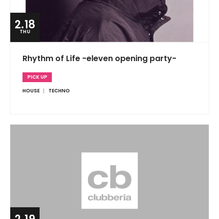
2.18
THU
Rhythm of Life -eleven opening party-
PICK UP
HOUSE
TECHNO