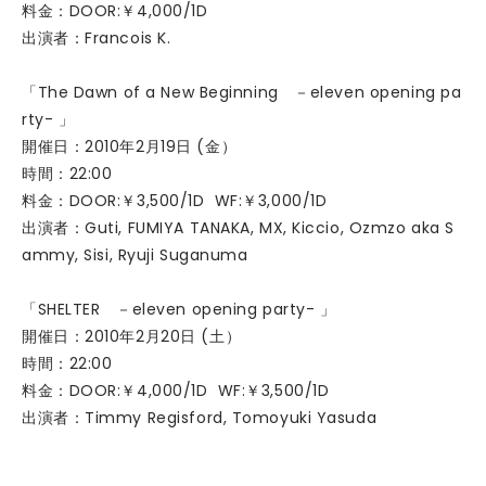
料金：DOOR:￥4,000/1D
出演者：Francois K.
「The Dawn of a New Beginning －eleven opening pa
rty- 」
開催日：2010年2月19日 (金）
時間：22:00
料金：DOOR:￥3,500/1D WF:￥3,000/1D
出演者：Guti, FUMIYA TANAKA, MX, Kiccio, Ozmzo aka S
ammy, Sisi, Ryuji Suganuma
「SHELTER －eleven opening party- 」
開催日：2010年2月20日 (土）
時間：22:00
料金：DOOR:￥4,000/1D WF:￥3,500/1D
出演者：Timmy Regisford, Tomoyuki Yasuda