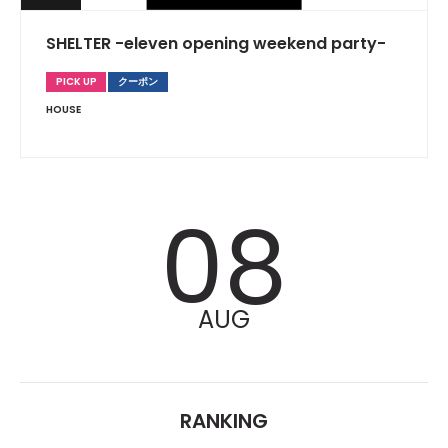
SHELTER -eleven opening weekend party-
PICK UP
クーポン
HOUSE
08
AUG
RANKING