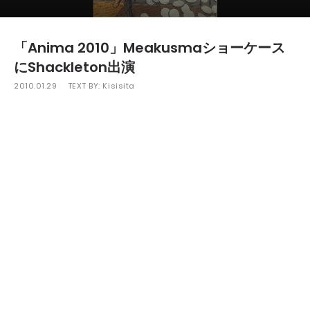
「Anima 2010」Meakusmaショーケース
にShackleton出演
2010.01.29
TEXT BY:
Kisisita
2月12日から20日まで、ベルギー・ブリュッセルで開催される
アニメフィルムフェスティバル「
Anima 2010
」で行われ
る"
Meakusma
"のショーケースにShackletonが出演する。
"
Meakusma
"はベルギーに拠点を置く新鋭レーベルで、ビデ
オアートとエレクトロニックミュージックの融合を試みるア
ヴァンギャルドなレーベルとして知られる。これまでに5枚の
アナログとDVDを1枚リリース。昨年はMadteo、Massimilia
no Pagliara、Roger 23によるEP、シリーズコンピ「rut