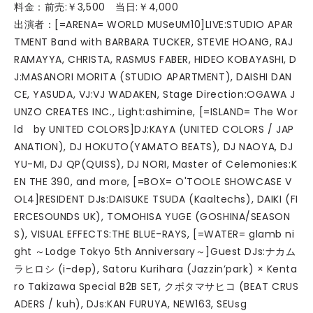
料金：前売:￥3,500 当日:￥4,000
出演者：[=ARENA= WORLD MUSeUM10]LIVE:STUDIO APAR
TMENT Band with BARBARA TUCKER, STEVIE HOANG, RAJ
RAMAYYA, CHRISTA, RASMUS FABER, HIDEO KOBAYASHI, D
J:MASANORI MORITA (STUDIO APARTMENT), DAISHI DAN
CE, YASUDA, VJ:VJ WADAKEN, Stage Direction:OGAWA J
UNZO CREATES INC., Light:ashimine, [=ISLAND= The Wor
ld by UNITED COLORS]DJ:KAYA (UNITED COLORS / JAP
ANATION), DJ HOKUTO(YAMATO BEATS), DJ NAOYA, DJ
YU-MI, DJ QP(QUISS), DJ NORI, Master of Celemonies:K
EN THE 390, and more, [=BOX= O'TOOLE SHOWCASE V
OL4]RESIDENT DJs:DAISUKE TSUDA (Kaaltechs), DAIKI (FI
ERCESOUNDS UK), TOMOHISA YUGE (GOSHINA/SEASON
S), VISUAL EFFECTS:THE BLUE-RAYS, [=WATER= glamb ni
ght ～Lodge Tokyo 5th Anniversary～]Guest DJs:ナカム
ラヒロシ (i-dep), Satoru Kurihara (Jazzin’park) × Kenta
ro Takizawa Special B2B SET, クボタマサヒコ (BEAT CRUS
ADERS / kuh), DJs:KAN FURUYA, NEW163, SEUsg