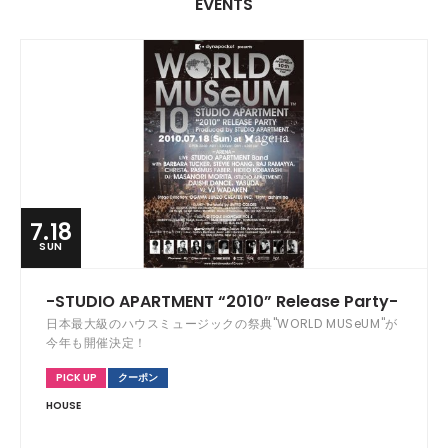
EVENTS
7.18
SUN
-STUDIO APARTMENT “2010” Release Party-
日本最大級のハウスミュージックの祭典"WORLD MUSeUM"が
今年も開催決定！
PICK UP
クーポン
HOUSE