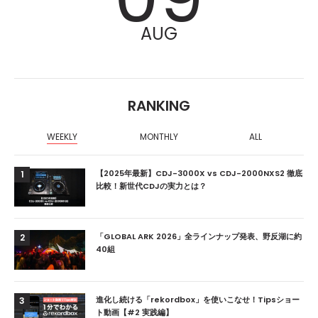
AUG
RANKING
WEEKLY
MONTHLY
ALL
【2025年最新】CDJ-3000X vs CDJ-2000NXS2 徹底
1
比較！新世代CDJの実力とは？
「GLOBAL ARK 2026」全ラインナップ発表、野反湖に約
2
40組
進化し続ける「rekordbox」を使いこなせ！Tipsショー
3
ト動画【#2 実践編】