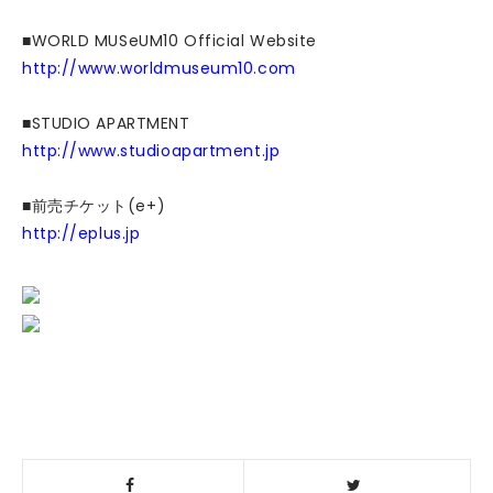
■WORLD MUSeUM10 Official Website
http://www.worldmuseum10.com
■STUDIO APARTMENT
http://www.studioapartment.jp
■前売チケット(e+)
http://eplus.jp