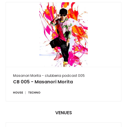
Masanori Morita - clubberia podcast 005
CB 005 - Masanori Morita
HOUSE
TECHNO
VENUES