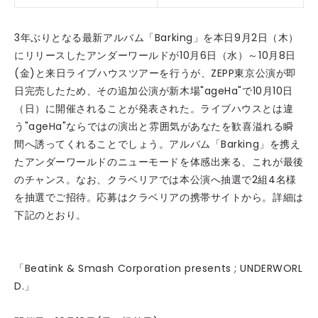
3年ぶりとなる最新アルバム「Barking」を本日9月2日（木）
にリリースしたアンダーワールドが10月6日（水）～10月8日
(金)と来日ライブハウスツアーを行うが、ZEPP東京公演が即
日完売したため、その追加公演が新木場"ageHa"で10月10日
（日）に開催されることが発表された。ライブハウスとは違
う"ageHa"ならではの演出と雰囲気があなたを歓喜溢れる瞬
間へ誘ってくれることでしょう。アルバム「Barking」を携え
たアンダーワールドのニューモードを体感出来る、これが最後
のチャンス。なお、クラベリアでは本公演へ抽選で2組4名様
を抽選でご招待。応募はクラベリアの携帯サイトから。詳細は
下記のとおり。
「Beatink & Smash Corporation presents ; UNDERWORL
D.」