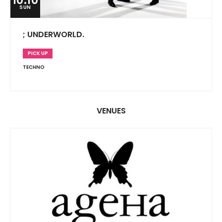
10.10
SUN
; UNDERWORLD.
PICK UP
TECHNO
VENUES