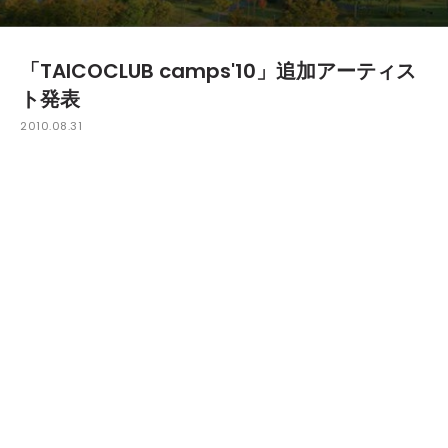
「TAICOCLUB camps'10」追加アーティス
ト発表
2010.08.31
9月11日（月）～12日（日）に、新潟県南魚沼郡津南町
「ニュー・グリーンピア津南」 で開催される「TAICOCLUB c
amps'10」の追加ラインナップが発表された。
追加決定したのはThomas BrinkmannとKez YMの2組。Th
omas Brinkmannは通常のライブセット「Soul Center」の
ほか、8台のターンテーブルを使った即興・インプロ・ミニマ
ルライブセット「Klick」を日本初披露する。そしてモダン
ディープハウスシーンでの最注目株Kez YMが参戦。