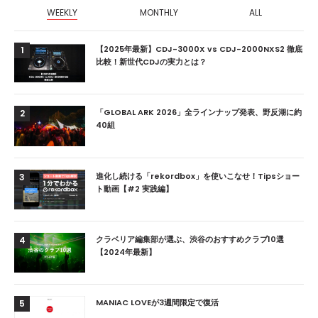
WEEKLY
MONTHLY
ALL
【2025年最新】CDJ-3000X vs CDJ-2000NXS2 徹底
1
比較！新世代CDJの実力とは？
「GLOBAL ARK 2026」全ラインナップ発表、野反湖に約
2
40組
進化し続ける「rekordbox」を使いこなせ！Tipsショー
3
ト動画【#2 実践編】
クラベリア編集部が選ぶ、渋谷のおすすめクラブ10選
4
【2024年最新】
MANIAC LOVEが3週間限定で復活
5