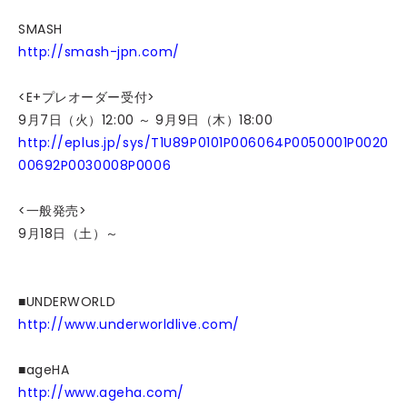
SMASH
http://smash-jpn.com/
<E+プレオーダー受付>
9月7日（火）12:00 ～ 9月9日（木）18:00
http://eplus.jp/sys/T1U89P0101P006064P0050001P0020
00692P0030008P0006
<一般発売>
9月18日（土）～
■UNDERWORLD
http://www.underworldlive.com/
■ageHA
http://www.ageha.com/