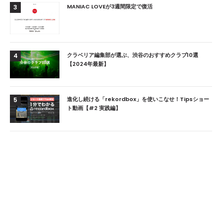
MANIAC LOVEが3週間限定で復活
3
クラベリア編集部が選ぶ、渋谷のおすすめクラブ10選
4
【2024年最新】
進化し続ける「rekordbox」を使いこなせ！Tipsショー
5
ト動画【#2 実践編】