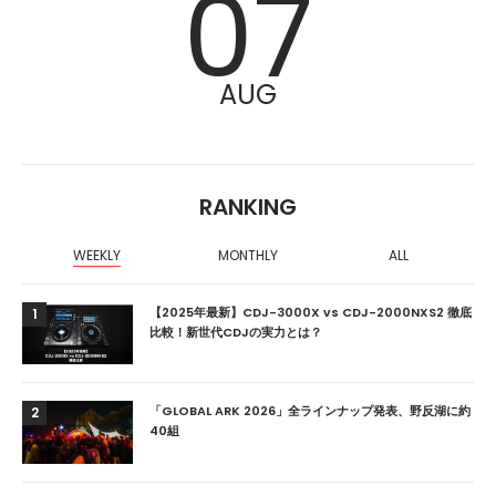
07
AUG
RANKING
WEEKLY
MONTHLY
ALL
【2025年最新】CDJ-3000X vs CDJ-2000NXS2 徹底
1
比較！新世代CDJの実力とは？
「GLOBAL ARK 2026」全ラインナップ発表、野反湖に約
2
40組