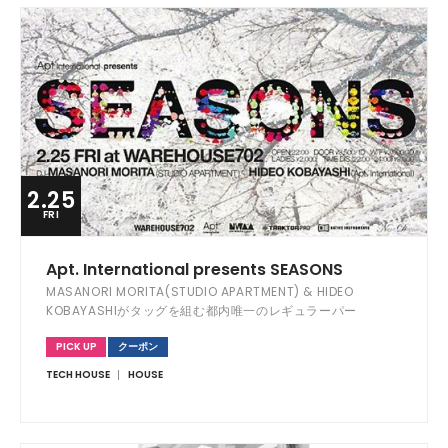
2.25
FRI
Apt. International presents SEASONS
MASANORI MORITA(STUDIO APARTMENT) & HIDEO
KOBAYASHIがタッグを組む都内唯一のレギュラーパー
ティー、SEASONS。
PICK UP
クーポン
TECH HOUSE
HOUSE