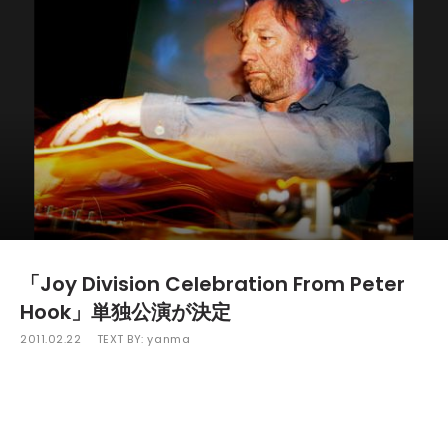
「Joy Division Celebration From Peter
Hook」単独公演が決定
2011.02.22
TEXT BY:
yanma