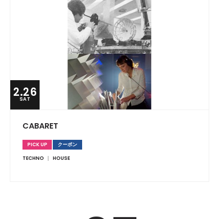
2.26
SAT
CABARET
PICK UP
クーポン
TECHNO
HOUSE