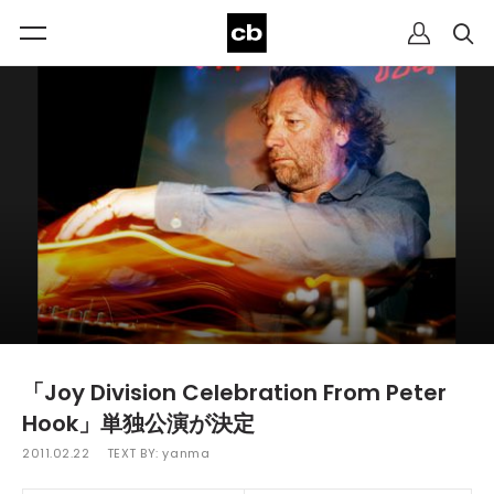
「Joy Division Celebration From Peter
Hook」単独公演が決定
2011.02.22
TEXT BY:
yanma