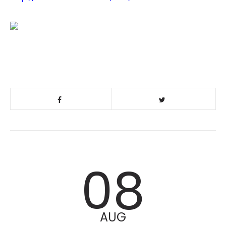
08
AUG