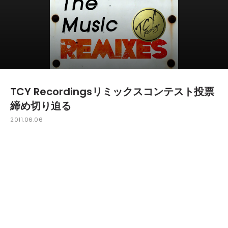
TCY Recordingsリミックスコンテスト投票
締め切り迫る
2011.06.06
m-floの☆Taku Takahashiが主催する日本発のクラブ
ミュージックレーベル"TCY Recordings"が開催しているリ
ミックスコンテストが現在最終審査段階となっており、一般投
票を受け付けている。課題曲はHoshina AnniversaryによるE