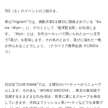
11日（土）のイベントのご紹介を。
青山"trigram"では、偶数月第2土曜日に開催されている「Ru
ne -Wyn-」に、ゲストとして「瀧澤賢太郎」が出演しま
す。「Wyn」とは、古代ヨーロッパで用いられたルーン文字
で｢喜び」を意味します。その名のとおり、喜びに溢れた一晩
が作られることでしょう。（クラベリア携帯会員 ￥1,000オ
フ）
日比谷"CLUB DIANA"では、土曜日のパーティーがリニューア
ルします。その名も「WORLD GROOVE」。東京の最先端で
活躍するさまざまなDJを招き、世界に通じるグルーブを発信
していきます。今回はファッション系パーティなどでも多数プ