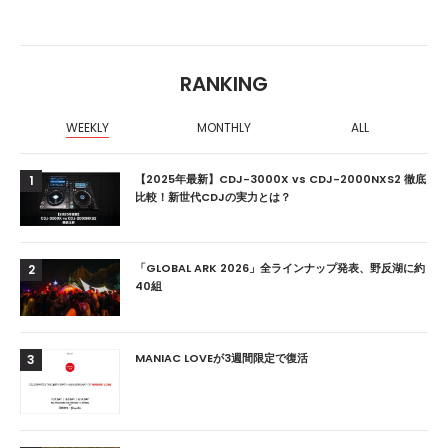
RANKING
WEEKLY
MONTHLY
ALL
【2025年最新】CDJ-3000X vs CDJ-2000NXS2 徹底
1
比較！新世代CDJの実力とは？
「GLOBAL ARK 2026」全ラインナップ発表、野反湖に約
2
40組
MANIAC LOVEが3週間限定で復活
3