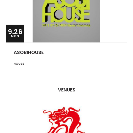
9.26
MON
ASOBIHOUSE
HOUSE
VENUES