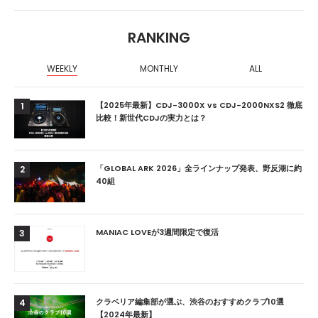
RANKING
WEEKLY
MONTHLY
ALL
【2025年最新】CDJ-3000X vs CDJ-2000NXS2 徹底
1
比較！新世代CDJの実力とは？
「GLOBAL ARK 2026」全ラインナップ発表、野反湖に約
2
40組
MANIAC LOVEが3週間限定で復活
3
クラベリア編集部が選ぶ、渋谷のおすすめクラブ10選
4
【2024年最新】