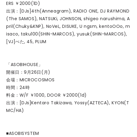
ERS ￥2000(1D)
出演：[DJs]4th(Anneagram), RADIO ONE, DJ RAYMOND
(The SAMOS), NATSUKi, JOHNSON, shigeo narushima, A
pril(Chuky&KNP), NoVeL, DISUKE, U ngsm, kentoOOo, m
isaco, taku100(SHIN-MARCOS), yusuk(SHIN-MARCOS),
[VJ]ぺた, 45, PLUM
「ASOBIHOUSE」
開催日：9月26日(月)
会場：MICROCOSMOS
時間：24時
料金：W/F ￥1000, DOOR ￥2000(1d)
出演：[DJs]Kentaro Takizawa, Yossy(AZTECA), KYON(T
MC/HA)
■ASOBISYSTEM