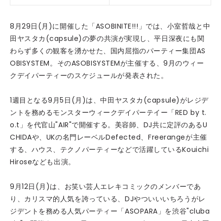
8月29日(月)に開催した「ASOBINITE!!!」では、小室哲哉と中
田ヤスタカ(capsule)の夢の共演が実現し、平日深夜にも関
わらず多くの観客を湧かせた、国内屈指のパーティー集団AS
OBISYSTEM。そのASOBISYSTEMが主催する、9月のウィー
クデイパーティーのスケジュールが発表された。
1週目となる9月5日(月)は、中田ヤスタカ(capsule)がレジデ
ントを務めるモンスターウィークデイパーテイー「RED by t.
o.t」を代官山"AIR"で開催する。美容師、DJ共に定評のあるU
CHIDAや、UKの名門レーベルDefected、Freerangeが主催
する、ハウス、テクノパーティーなどで活躍しているKouichi
Hiroseなども出演。
9月12日(月)は、お笑い芸人エレキコミックのメンバーであ
り、カリスマ的人気を誇っている、DJやついいいちろうがレ
ジデントを務める人気パーティー「ASOPARA」を渋谷"cluba