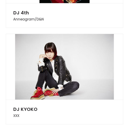
DJ 4th
Anneagram/D&N
DJ KYOKO
XXX