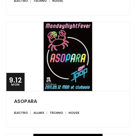
ELECTRO
TECHNO
HOUSE
9.12
MON
ASOPARA
ELECTRO
ALLMIX
TECHNO
HOUSE