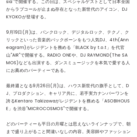
sia"で開催する。この日は、スペシャルゲストとして日本全国
からラブコールが止まぬ存在となった新世代のアイコン、DJ
KYOKOが登場する。
9月19日(月)は、パンクロック、デジタルロック、テクノ、ク
リックといった音楽的バックボーンをもつ人気DJ、4th(Ann
eagram)がレジデントを務める「BLACK by t.o.t」を代官
山"AIR"で開催する。RADIO ONEや、DJ RAYMOND(The SA
MOS)なども出演する、ダンスミュージックを本気で愛する人
にお薦めのパーティーである。
最終週となる9月26日(月)は、ハウス新世代の旗手として、D
J、プロダクション、キャリア共に、若手実力ナンバーワンを
誇るKentaro Takizawaがレジデントを務める「ASOBIHOUS
E」を渋谷"MICROCOSMOS"で開催する。
どのパーティーも平日の月曜とは思えないラインナップで、朝
まで盛り上がること間違いなしの内容。美容師やファッション