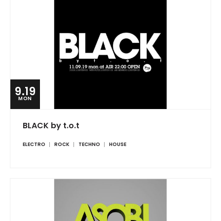
9.19
MON
BLACK by t.o.t
ELECTRO
ROCK
TECHNO
HOUSE