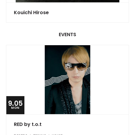
Kouichi Hirose
EVENTS
9.05
MON
RED by t.o.t