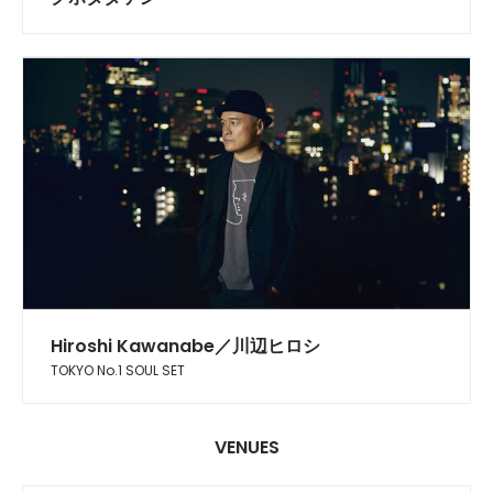
Hiroshi Kawanabe／川辺ヒロシ
TOKYO No.1 SOUL SET
VENUES