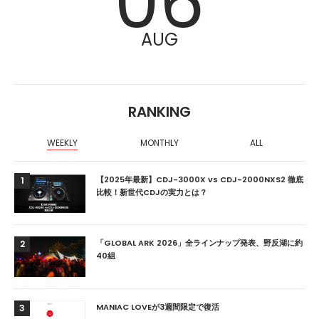
06
AUG
RANKING
WEEKLY
MONTHLY
ALL
【2025年最新】CDJ-3000X vs CDJ-2000NXS2 徹底
1
比較！新世代CDJの実力とは？
「GLOBAL ARK 2026」全ラインナップ発表、野反湖に約
2
40組
MANIAC LOVEが3週間限定で復活
3