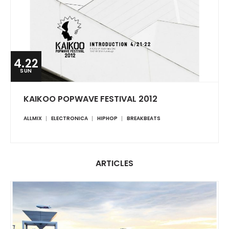
4.22
SUN
KAIKOO POPWAVE FESTIVAL 2012
ALLMIX
ELECTRONICA
HIPHOP
BREAKBEATS
ARTICLES