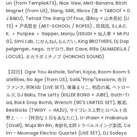
un (from TempleATS), Nice View, Melt-Banana, Bitch
Magnet (from US), Slang, SiNE, Illbros (漢 × TABOO1 × D
J BAKU), Tetrad The Gang Of Four, 環Roy × 山本晃紀 (LI
TE) × 戸高賢史 (ART-SCHOOL / ROPES) , 田我流, S.L.A.C.
K. ＋ Punpee ＋ Gapper, Monju (ISSUGI × 仙人掌 × Mr.PU
G), Simi Lab, にせんねんもんだい, King BROTHERS, Dj Dop
pelgenger, nego, カゲロウ, Bat Cave, Rilla (ALMADELLA /
LOCUS), タカラダミチノブ (HONCHO SOUND)
【22日】Ogre You Asshole, Safari, Kojoe, Boom Boom S
atellites, No Age (from US), Soil&"Pimp"Sessions, 在日
ファンク, 80Kidz (LIVE SET), 後藤まりこ, 初恋の嵐, ペトロー
ルズ, DJ Baku, The Lefty (KILLER BONG × JUBE), Goth-Tr
ad, Back Drop Bomb, Wrench (90'S LIMITED SET), 般若,
Beatkicks (TWIGY ＋ HAZU), サイプレス上野とロベルト吉
野と・・・(特別な１日をあなたに), U-zhaan × mabanua
(Ovall), Wuja Bin Bin, 奇妙礼太郎トラベルスイング楽団, Ca
lm - Moonage Electric Quartet (LIVE SET), DJ Sodeya