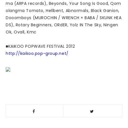
ma (ARPA records), Beyonds, Your Song Is Good, Qom
olangma Tomato, Hellbent, Abnormals, Black Ganion,
Dooomboys (MUROCHIN / WRENCH × BABA / SKUNK HEA
DS), Rotary Beginners, ORdER, Yolz IN The Sky, Ningen
Ok, Ovall, Kmc
■KAIKOO POPWAVE FESTIVAL 2012
http://kaikoo.pop-group.net/