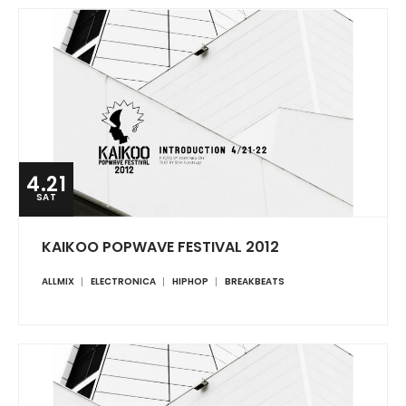
4.21
SAT
KAIKOO POPWAVE FESTIVAL 2012
ALLMIX
ELECTRONICA
HIPHOP
BREAKBEATS