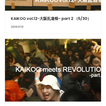
REPORT
KAIKOO vol.12-大阪乱遊祭- part 2 （5/30）
2009.07.13
REPORT