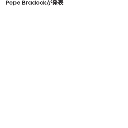
Pepe Bradockが発表
2012.04.12
TEXT BY:
yanma
6月2日（土）、3日（日）に開催される「TAICOCLUB'12」の
第8弾ラインナップが発表された。
今回発表されたのは、2010年3月に解散したロックバンド"ゆ
らゆら帝国"のドラマーであり、ソロでは電子音楽家として活
動を行う孤高の音楽家「柴田一郎」、地元長野諏訪出身、現在
は出戸学、馬渕啓、勝浦隆嗣の3名で活動する「Ogre You As
shole」、出演キャンセルとなったMotor City Drum Ensem
bleに代わり「Pepe Bradock」の3組。
最終発表には、TAICOCLUBでお馴染みのDJの発表が控えてい
るとのことで、正式発表されるのを楽しみにしておきたい。詳