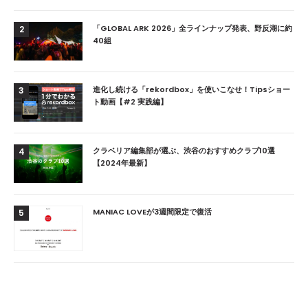
「GLOBAL ARK 2026」全ラインナップ発表、野反湖に約
2
40組
進化し続ける「rekordbox」を使いこなせ！Tipsショー
3
ト動画【#2 実践編】
クラベリア編集部が選ぶ、渋谷のおすすめクラブ10選
4
【2024年最新】
MANIAC LOVEが3週間限定で復活
5