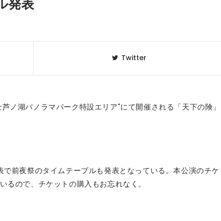
ル発表
Twitter
"富士芦ノ湖パノラマパーク特設エリア"にて開催される「天下の険」
クラベリ
1
のおすすめ
表で前夜祭のタイムテーブルも発表となっている。本公演のチケ
年最新】
いるので、チケットの購入もお忘れなく。
ニュージ
2
DJ!?