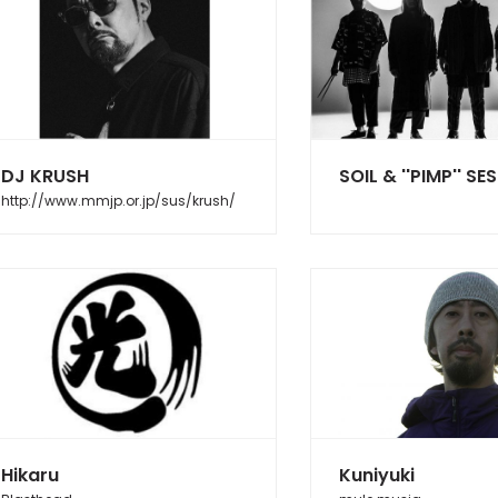
DJ KRUSH
SOIL & ''PIMP'' SE
http://www.mmjp.or.jp/sus/krush/
Hikaru
Kuniyuki