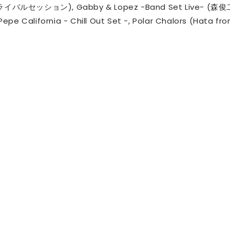
 / トライバルセッション), Gabby & Lopez -Band Set Live- (森俊
e California - Chill Out Set -, Polar Chalors (Hata fr