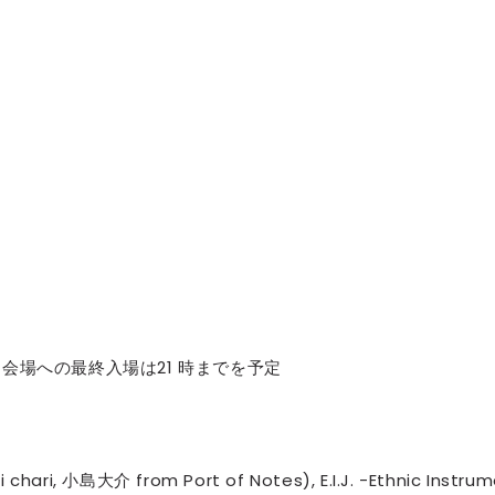
セレブ御
3
クラブが日
TOKYO
IKEAが
4
発中！音
を発表
レコードの
5
Aoyama
予定※会場への最終入場は21 時までを予定
hari, 小島大介 from Port of Notes), E.I.J. -Ethnic Instru