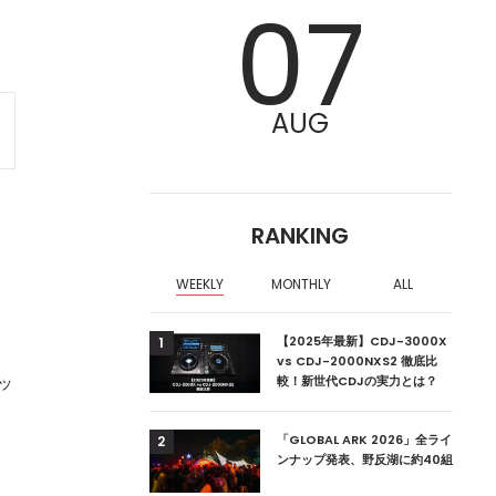
07
AUG
RANKING
WEEKLY
MONTHLY
ALL
ア編集部が選ぶ、渋谷
【2025年最新】CDJ-3000X
1
クラブ10選【2024
vs CDJ-2000NXS2 徹底比
ッ
較！新世代CDJの実力とは？
ーランドの新首相は元
「GLOBAL ARK 2026」全ライ
2
ンナップ発表、野反湖に約40組