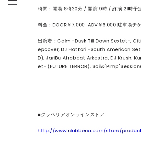
時間：開場 8時30分 / 開演 9時 / 終演 21時予
料金：DOOR￥7,000 ADV￥6,000 駐車場チ
出演者：Calm -Dusk Till Dawn Sextet-, CitiZ
epcover, DJ Hattori -South American Set
D), JariBu Afrobeat Arkestra, DJ Krush, K
et- (FUTURE TERROR), Soil&"Pimp"Session
■クラベリアオンラインストア
http://www.clubberia.com/store/produc