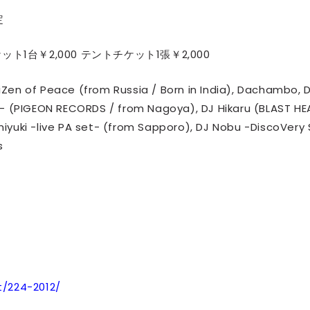
定
ケット1台￥2,000 テントチケット1張￥2,000
en of Peace (from Russia / Born in India), Dachambo, 
- (PIGEON RECORDS / from Nagoya), DJ Hikaru (BLAST HE
uniyuki -live PA set- (from Sapporo), DJ Nobu -DiscoVery 
s
t/224-2012/