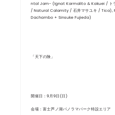
ntal Jam- (Ignat Karmalito & Kakuei
/ Natural Calamity / 石井マサユキ / Tica), Pep
Dachambo + Sinsuke Fujieda)
「天下の険」
開催日：9月9日(日)
会場：富士芦ノ湖パノラマパーク特設エリア