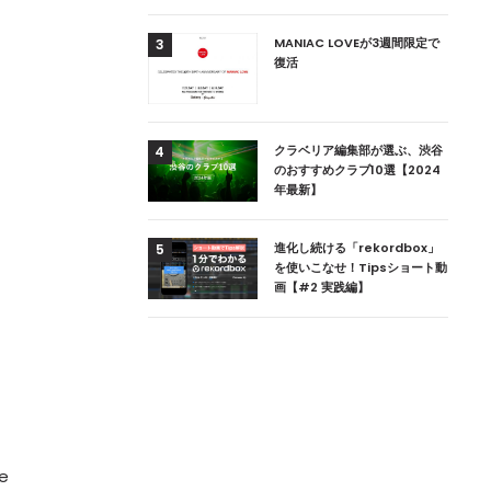
用達、ニューヨークの
MANIAC LOVEが3週間限定で
3
本上陸！ 「1 OAK
復活
」六本木にオープン
DJ用の家具や製品を開
クラベリア編集部が選ぶ、渋谷
4
楽産業に参戦すること
のおすすめクラブ10選【2024
年最新】
ためのDJブース
進化し続ける「rekordbox」
5
 ZEROのこだわり
を使いこなせ！Tipsショート動
画【#2 実践編】
me