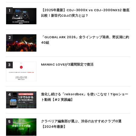
【2025年最新】CDJ-3000X vs CDJ-2000NXS2 徹底
1
比較！新世代CDJの実力とは？
「GLOBAL ARK 2026」全ラインナップ発表、野反湖に約
2
40組
MANIAC LOVEが3週間限定で復活
3
進化し続ける「rekordbox」を使いこなせ！Tipsショー
4
ト動画【#2 実践編】
クラベリア編集部が選ぶ、渋谷のおすすめクラブ10選
5
【2024年最新】