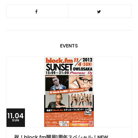
EVENTS
11.04
SUN
祝！block.fm開局1周年スペシャル！NEW