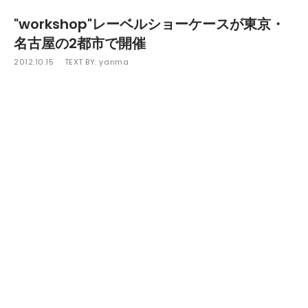
"workshop"レーベルショーケースが東京・
名古屋の2都市で開催
2012.10.15
TEXT BY:
yanma
レーベルにスタンプのみをプリントしただけの謎めいたアート
ワークと、その優れた空間性を持つユニークかつ越境的なサウ
ンドにより世界中に熱狂的な信者を持つ、ドイツのアンダーグ
ラウンドレーベル"workshop"のレーベルショーケースが東京
と名古屋の2都市にて開催される。
開催されるのは、19日（金）に名古屋"MAGO"、翌10月20日
（土）に渋谷"Galaxy"。今回レーベルショーケースという事
で同レーベルの看板アーティストであるKassem Mosseによ
るライブと、レーベルを主宰するLowtecによるDJ、そして日