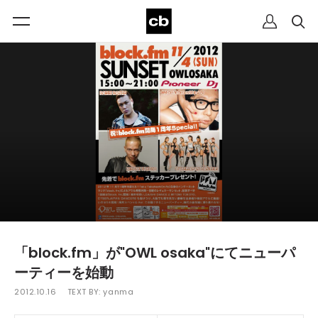
「block.fm」が"OWL osaka"にてニューパ
ーティーを始動
2012.10.16
TEXT BY:
yanma