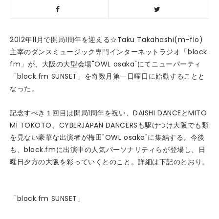
2012年11月で開局1周年を迎える☆Taku Takahashi(m-flo)
主宰のダンスミュージック専門インターネットラジオ「block.
fm」が、大阪の大型会場"OWL osaka"にてニューパーティ
「block.fm SUNSET」を奇数月第一日曜日に始動することと
なった。
記念すべき１回目は開局1周年を祝い、DAISHI DANCEとMITO
MI TOKOTO、CYBERJAPAN DANCERSも駆けつけ大阪でも類
を見ない豪華な出演者が梅田"OWL osaka"に集結する。今後
も、block.fmに出演中の人気パーソナリティらが登場し、日
曜日夕方の大阪を彩っていくとのこと。詳細は下記のとおり。
「block.fm SUNSET」