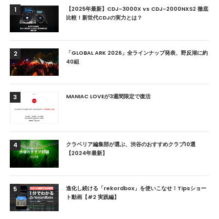
【2025年最新】CDJ-3000X vs CDJ-2000NXS2 徹底
1
比較！新世代CDJの実力とは？
「GLOBAL ARK 2026」全ラインナップ発表、野反湖に約
2
40組
MANIAC LOVEが3週間限定で復活
3
クラベリア編集部が選ぶ、渋谷のおすすめクラブ10選
4
【2024年最新】
進化し続ける「rekordbox」を使いこなせ！Tipsショー
5
ト動画【#2 実践編】