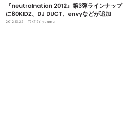
『neutralnation 2012』第3弾ラインナップ
に80KIDZ、DJ DUCT、envyなどが追加
2012.10.22
TEXT BY:
yanma
11月11日（日）に新木場"studio coast"で開催される「neutra
lnation 2012」の第3弾ラインナップが発表された。
今回発表されたのは、日本のエレクトロシーンの新機軸80KID
Z、1ターンテーブルで超絶スキルと質の高いトラックメイクを
誇る DJ DUCT、カテゴライズ不可能なスタイルは、まさに貫
禄の孤高のバンドenvy、ヒップホップを根底にさまざまな音
楽要素を自由な発想で音を生み出すFragment、ノイズで躍
らせたら右に出るモノはいないkuruucrew、エレクトロニッ
クデバイスやラップトップを用いたステージは必見のNum