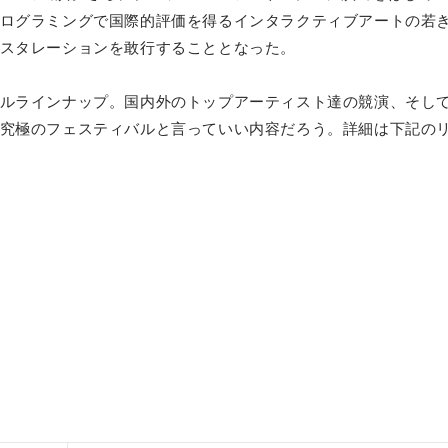
ログラミングで国際的評価を得るインタラクティブアートの若
セレブ御
3
スタレーションを敢行することとなった。
クラブが日
TOKYO
ルラインナップ。国内外のトップアーティスト達の競演、そし
究極のフェスティバルと言っていい内容だろう。詳細は下記の
IKEAが
4
発中！音
を発表
レコードの
5
Aoyama