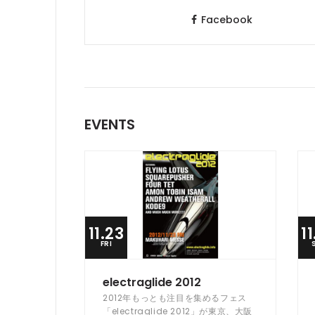
Facebook
EVENTS
11.23
1
FRI
electraglide 2012
2012年もっとも注目を集めるフェス
「electraglide 2012」が東京、大阪