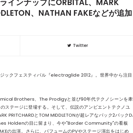
2』最終ラインナップにORBITAL、MARK
MIDDLETON、NATHAN FAKEなどが追加
Twitter
フェスティバル『electraglide 2012』。世界中から注
クラベリ
1
のおすすめ
ical Brothers、The Prodigyと並び90年代テクノシーンを牽
年最新】
glide』のステージに登場する。そして、伝説のアンビエントテクノユ
ARK PRITCHARDとTOM MIDDLETONが超レアなバック2バックD
ニュージ
2
Holdenの目に留まり、今や"Border Community"の看板
DJ!?
FAKEの出演。さらに、パフュームのPVやステージ演出をはじめ