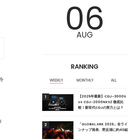
06
AUG
RANKING
目を
WEEKLY
MONTHLY
ALL
ア編集部が選ぶ、渋谷
【2025年最新】CDJ-3000X
1
クラブ10選【2024
vs CDJ-2000NXS2 徹底比
較！新世代CDJの実力とは？
J
ーランドの新首相は元
「GLOBAL ARK 2026」全ライ
2
ンナップ発表、野反湖に約40組