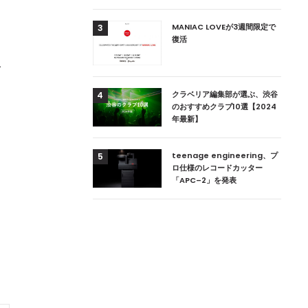
き
用達、ニューヨークの
MANIAC LOVEが3週間限定で
3
本上陸！ 「1 OAK
復活
」六本木にオープン
て
リ
DJ用の家具や製品を開
クラベリア編集部が選ぶ、渋谷
4
楽産業に参戦すること
のおすすめクラブ10選【2024
年最新】
ためのDJブース
teenage engineering、プ
5
 ZEROのこだわり
ロ仕様のレコードカッター
「APC–2」を発表