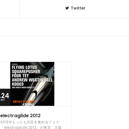
Twitter
1.24
SAT
electraglide 2012
2012年もっとも注目を集めるフェス
「electraglide 2012」が東京、大阪