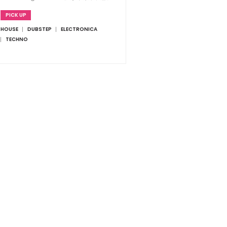
で開催
PICK UP
HOUSE
DUBSTEP
ELECTRONICA
TECHNO