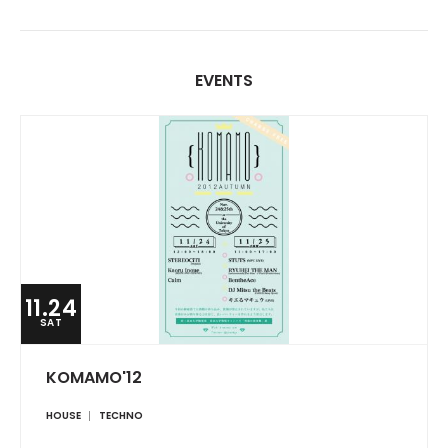
EVENTS
11.24
SAT
KOMAMO'12
HOUSE
TECHNO