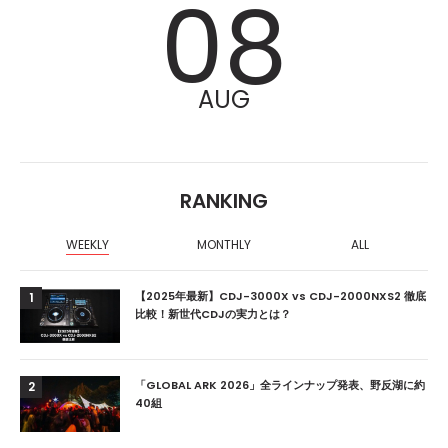
08
AUG
RANKING
WEEKLY
MONTHLY
ALL
【2025年最新】CDJ-3000X vs CDJ-2000NXS2 徹底
1
比較！新世代CDJの実力とは？
「GLOBAL ARK 2026」全ラインナップ発表、野反湖に約
2
40組