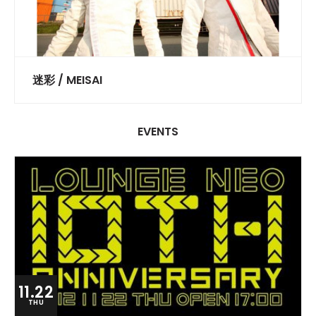
迷彩 / MEISAI
EVENTS
11.22
THU