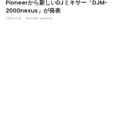
Pioneerから新しいDJミキサー「DJM-
2000nexus」が発表
2012.11.15
TEXT BY:
yanma
Pioneerから新しいDJミキサー「DJM-2000nexus」が発表
された。
この「DJM-2000nexus」は、2010年に発売された「DJM-2
000」をリニューアルし、タッチパネルを使って新しい楽曲ア
レンジができるプロDJ/クラブ向けパフォーマンスDJミキ
サー。主な特徴としては、ミキサーに入力された楽曲フレーズ
をサンプリングし、タッチパネルを触ることにより、瞬時に
ビートアレンジを加えて新たなフレーズを作り出すことができ
る"BEAT SLICE"機能。ミキサー側からプレーヤーのビートを
一括でコントロールできる"SYNC MASTER"機能などが追加さ