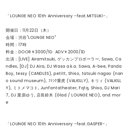
「LOUNGE NEO 10th Anniversary -feat.MITSUKI-」
開催日：11月22日（木）
会場：渋谷"LOUNGE NEO"
時間：17時
料金：DOOR￥3000/1D ADV￥2000/1D
出演：[LIVE] Airamitsuki, ゲッカンプロボーラー, Sawa, Ca
ndles, [DJ] DJ Aira, DJ Wasa a.k.a. Sawa, A-bee, Panda
Boy, tessy (CANDLES), petitt, Shiso, tatsuki nagao (nan
o sound museum), ﾌﾗﾝｸ重虎 (VALKILLY), キリィ (VALKILL
Y), ミトメマコト, Junfantatheater, Fqtq, Shiso, DJ Mari
7, DJ 栗原ゆう, 店長鈴木 (Glad / LOUNGE NEO), and mor
e
「LOUNGE NEO 10th Anniversary -feat.GASPER-」