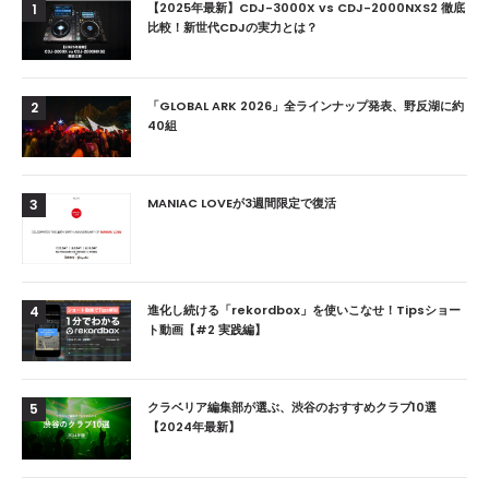
【2025年最新】CDJ-3000X vs CDJ-2000NXS2 徹底
1
比較！新世代CDJの実力とは？
「GLOBAL ARK 2026」全ラインナップ発表、野反湖に約
2
40組
MANIAC LOVEが3週間限定で復活
3
進化し続ける「rekordbox」を使いこなせ！Tipsショー
4
ト動画【#2 実践編】
クラベリア編集部が選ぶ、渋谷のおすすめクラブ10選
5
【2024年最新】