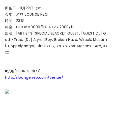
開催日：11月22日（木）
会場：渋谷"LOUNGE NEO"
時間：23時
料金：DOOR￥3000/1D ADV￥2000/1D
出演：[ARTISTS] SPECIAL SEACRET GUEST, [GUEST DJ] G
oth-Trad, [DJ] Alyn, 2Boy, Broken Haze, Wrack, Masam
i, Doppelganger, Hirokixx.G, Yo Yo Yos, Masami I Am, Kx
xz
■渋谷"LOUNGE NEO"
http://loungeneo.com/venue/