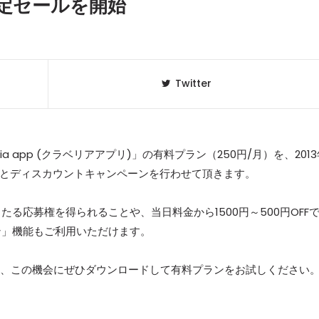
間限定セールを開始
Twitter
eria app (クラベリアアプリ)」の有料プラン（250円/月）を、201
ndroidとディスカウントキャンペーンを行わせて頂きます。
る応募権を得られることや、当日料金から1500円～500円OFF
クラベリ
1
ン」機能もご利用いただけます。
のおすすめ
年最新】
に、この機会にぜひダウンロードして有料プランをお試しください
ニュージ
2
DJ!?