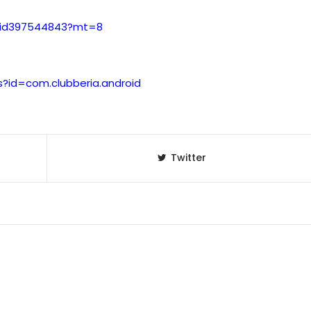
ia/id397544843?mt=8
セレブ御
3
クラブが日
TOKYO
s?id=com.clubberia.android
IKEAが
4
発中！音
を発表
レコードの
5
Twitter
Aoyama