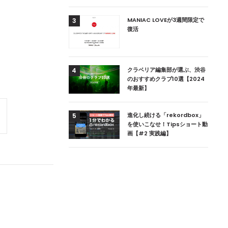
用達、ニューヨークの
MANIAC LOVEが3週間限定で
3
本上陸！ 「1 OAK
復活
」六本木にオープン
DJ用の家具や製品を開
クラベリア編集部が選ぶ、渋谷
4
楽産業に参戦すること
のおすすめクラブ10選【2024
年最新】
ためのDJブース
進化し続ける「rekordbox」
5
 ZEROのこだわり
を使いこなせ！Tipsショート動
画【#2 実践編】