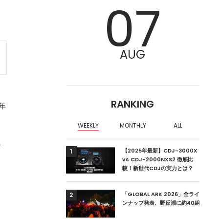
07
AUG
RANKING
3年
WEEKLY
MONTHLY
ALL
で
ア編集部が選ぶ、渋谷
【2025年最新】CDJ-3000X
1
クラブ10選【2024
vs CDJ-2000NXS2 徹底比
較！新世代CDJの実力とは？
。
ーランドの新首相は元
「GLOBAL ARK 2026」全ライ
2
ンナップ発表、野反湖に約40組