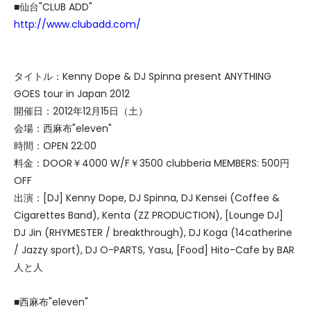
■仙台"CLUB ADD"
http://www.clubadd.com/
タイトル：Kenny Dope & DJ Spinna present ANYTHING
GOES tour in Japan 2012
開催日：2012年12月15日（土）
会場：西麻布"eleven"
時間：OPEN 22:00
料金：DOOR￥4000 W/F￥3500 clubberia MEMBERS: 500円
OFF
出演：[DJ] Kenny Dope, DJ Spinna, DJ Kensei (Coffee &
Cigarettes Band), Kenta (ZZ PRODUCTION), [Lounge DJ]
DJ Jin (RHYMESTER / breakthrough), DJ Koga (14catherine
/ Jazzy sport), DJ O-PARTS, Yasu, [Food] Hito-Cafe by BAR
人と人
■西麻布"eleven"