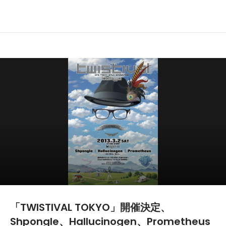
「TWISTIVAL TOKYO」開催決定、
Shpongle、Hallucinogen、Prometheus