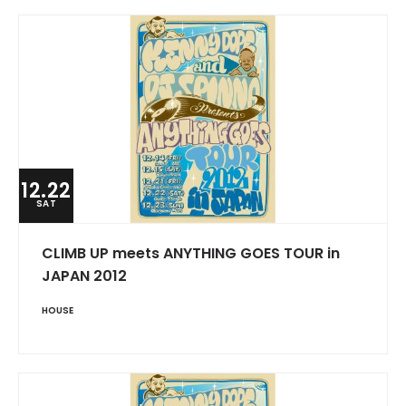
12.22
SAT
CLIMB UP meets ANYTHING GOES TOUR in
JAPAN 2012
HOUSE