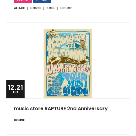
ALLMIX
HOUSE
SOUL
HIPHOP
12.21
FRI
music store RAPTURE 2nd Anniversary
HOUSE