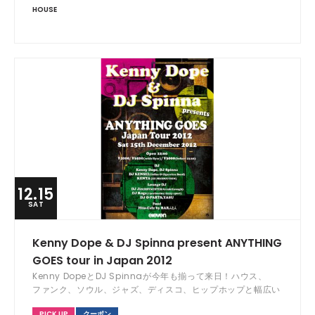
HOUSE
12.15
SAT
Kenny Dope & DJ Spinna present ANYTHING
GOES tour in Japan 2012
Kenny DopeとDJ Spinnaが今年も揃って来日！ハウス、
ファンク、ソウル、ジャズ、ディスコ、ヒップホップと幅広い
ジャンルのセットが楽しめる特別な夜！
PICK UP
クーポン