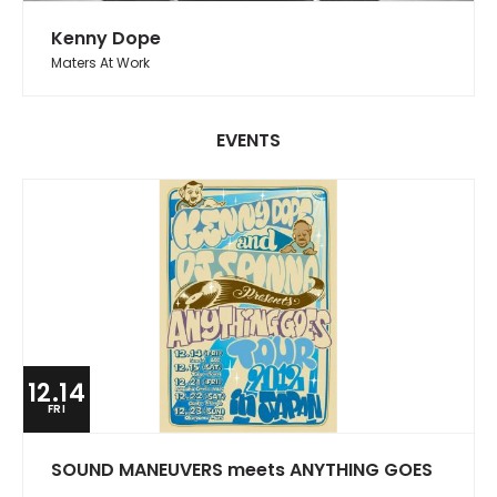
Kenny Dope
Maters At Work
EVENTS
12.14
FRI
SOUND MANEUVERS meets ANYTHING GOES