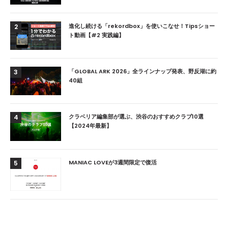
進化し続ける「rekordbox」を使いこなせ！Tipsショー
2
ト動画【#2 実践編】
「GLOBAL ARK 2026」全ラインナップ発表、野反湖に約
3
40組
クラベリア編集部が選ぶ、渋谷のおすすめクラブ10選
4
【2024年最新】
MANIAC LOVEが3週間限定で復活
5