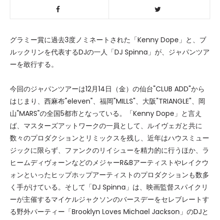
グラミー賞に過去3度ノミネートされた「Kenny Dope」と、ブ
ルックリンを代表するDJの一人「DJ Spinna」が、ジャパンツア
ーを敢行する。
今回のジャパンツアーは12月14日（金）の仙台"CLUB ADD"から
はじまり、西麻布"eleven"、福岡"MILLS"、大阪"TRIANGLE"、岡
山"MARS"の全国5都市となっている。「Kenny Dope」と言え
ば、マスターズアットワークの一員として、ルイヴェガと共に
数々のプロダクションとリミックスを残し、近年はハウスミュー
ジックに限らず、ファンクのリイシューを精力的に行うほか、ラ
ヒームディヴォーンなどのメジャーR&Bアーティストやレイクウ
ォンといったヒップホップアーティストのプロダクションも数多
く手がけている。そして「DJ Spinna」は、映画監督スパイクリ
ーが主催するマイケルジャクソンのバースデーをセレブレートす
る野外パーティー「Brooklyn Loves Michael Jackson」のDJと