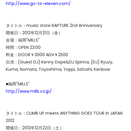
http://www.go-to-eleven.com/
タイトル：music store RAPTURE 2nd Anniversary
開催日：2012年12月21日（金）
会場：福岡"MILLS"
時間：OPEN 23:00
料金：DOOR￥3000 ADV￥2500
出演：[Guest DJ] Kenny Dope&DJ Spinna, [DJ] Ryuzy,
Kuma, Nomata, Toyoshima, Yoppi, Satoshi, Kenbow
■福岡"MILLS"
http://www.mills.co.jp/
タイトル：CLIMB UP meets ANYTHING GOES TOUR in JAPAN
2012
開催日：2012年12月22日（土）