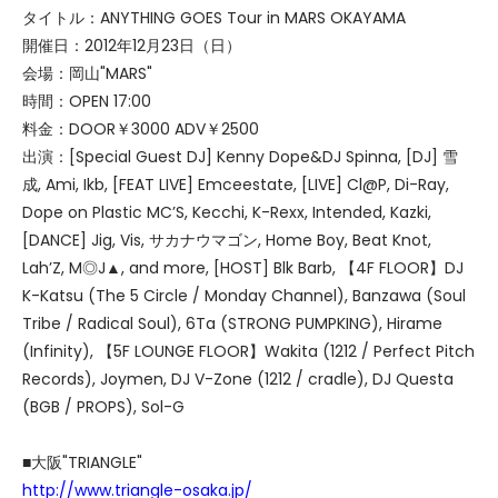
タイトル：ANYTHING GOES Tour in MARS OKAYAMA
開催日：2012年12月23日（日）
会場：岡山"MARS"
時間：OPEN 17:00
料金：DOOR￥3000 ADV￥2500
出演：[Special Guest DJ] Kenny Dope&DJ Spinna, [DJ] 雪
成, Ami, Ikb, [FEAT LIVE] Emceestate, [LIVE] Cl@P, Di-Ray,
Dope on Plastic MC’S, Kecchi, K-Rexx, Intended, Kazki,
[DANCE] Jig, Vis, サカナウマゴン, Home Boy, Beat Knot,
Lah’Z, M◎J▲, and more, [HOST] Blk Barb, 【4F FLOOR】DJ
K-Katsu (The 5 Circle / Monday Channel), Banzawa (Soul
Tribe / Radical Soul), 6Ta (STRONG PUMPKING), Hirame
(Infinity), 【5F LOUNGE FLOOR】Wakita (1212 / Perfect Pitch
Records), Joymen, DJ V-Zone (1212 / cradle), DJ Questa
(BGB / PROPS), Sol-G
■大阪"TRIANGLE"
http://www.triangle-osaka.jp/