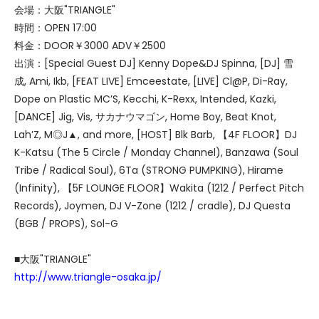
会場：大阪"TRIANGLE"
時間：OPEN 17:00
料金：DOOR￥3000 ADV￥2500
出演：[Special Guest DJ] Kenny Dope&DJ Spinna, [DJ] 雪
成, Ami, Ikb, [FEAT LIVE] Emceestate, [LIVE] Cl@P, Di-Ray,
Dope on Plastic MC’S, Kecchi, K-Rexx, Intended, Kazki,
[DANCE] Jig, Vis, サカナウマゴン, Home Boy, Beat Knot,
Lah’Z, M◎J▲, and more, [HOST] Blk Barb, 【4F FLOOR】DJ
K-Katsu (The 5 Circle / Monday Channel), Banzawa (Soul
Tribe / Radical Soul), 6Ta (STRONG PUMPKING), Hirame
(Infinity), 【5F LOUNGE FLOOR】Wakita (1212 / Perfect Pitch
Records), Joymen, DJ V-Zone (1212 / cradle), DJ Questa
(BGB / PROPS), Sol-G
■大阪"TRIANGLE"
http://www.triangle-osaka.jp/