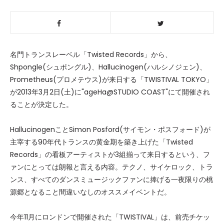
名門トランスレーベル「Twisted Records」から、
Shpongle(シュポングル)、Hallucinogen(ハルシノジェン)、
Prometheus(プロメテウス)が来日する「TWISTIVAL TOKYO」
が2013年3月2日(土)に"ageHa@STUDIO COAST"にて開催され
ることが決定した。
HallucinogenことSimon Posford(サイモン・ポスフォード)が
主宰する90年代トランスの黄金期を築き上げた「Twisted
Records」の看板アーティストが3組揃って来日するという、フ
ァンにとっては朗報と言える内容。テクノ、サイケロック、トラ
ンス、すべてのダンスミュージックファンに捧げる一夜限りの桃
源郷となること間違いなしのオススメイベントだ。
今年11月にロンドンで開催された「TWISTIVAL」は、前売チケッ