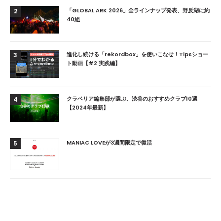
「GLOBAL ARK 2026」全ラインナップ発表、野反湖に約
2
40組
進化し続ける「rekordbox」を使いこなせ！Tipsショー
3
ト動画【#2 実践編】
クラベリア編集部が選ぶ、渋谷のおすすめクラブ10選
4
【2024年最新】
MANIAC LOVEが3週間限定で復活
5