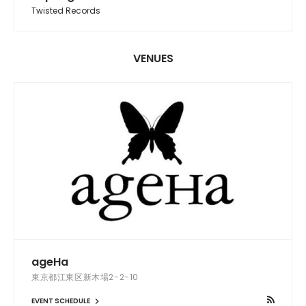
Twisted Records
VENUES
ageHa
東京都江東区新木場2-2-10
EVENT SCHEDULE