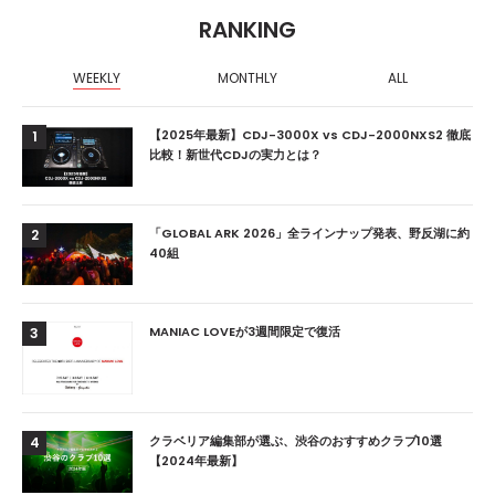
RANKING
WEEKLY
MONTHLY
ALL
【2025年最新】CDJ-3000X vs CDJ-2000NXS2 徹底
1
比較！新世代CDJの実力とは？
「GLOBAL ARK 2026」全ラインナップ発表、野反湖に約
2
40組
MANIAC LOVEが3週間限定で復活
3
クラベリア編集部が選ぶ、渋谷のおすすめクラブ10選
4
【2024年最新】