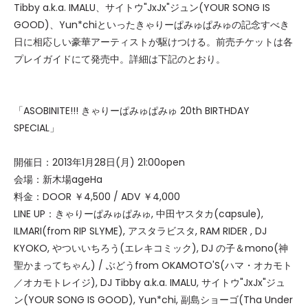
Tibby a.k.a. IMALU、サイトウ"JxJx"ジュン(YOUR SONG IS
GOOD)、Yun*chiといったきゃりーぱみゅぱみゅの記念すべき
日に相応しい豪華アーティストが駆けつける。前売チケットは各
プレイガイドにて発売中。詳細は下記のとおり。
「ASOBINITE!!! きゃりーぱみゅぱみゅ 20th BIRTHDAY
SPECIAL」
開催日：2013年1月28日(月) 21:00open
会場：新木場ageHa
料金：DOOR ￥4,500 / ADV ￥4,000
LINE UP：きゃりーぱみゅぱみゅ, 中田ヤスタカ(capsule),
ILMARI(from RIP SLYME), アスタラビスタ, RAM RIDER , DJ
KYOKO, やついいちろう(エレキコミック), DJ の子＆mono(神
聖かまってちゃん) / ぶどうfrom OKAMOTO'S(ハマ・オカモト
／オカモトレイジ), DJ Tibby a.k.a. IMALU, サイトウ"JxJx"ジュ
ン(YOUR SONG IS GOOD), Yun*chi, 副島ショーゴ(Tha Under