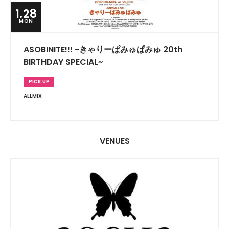
1.28
MON
ASOBINITE!!! ~きゃりーぱみゅぱみゅ 20th
BIRTHDAY SPECIAL~
PICK UP
ALLMIX
VENUES