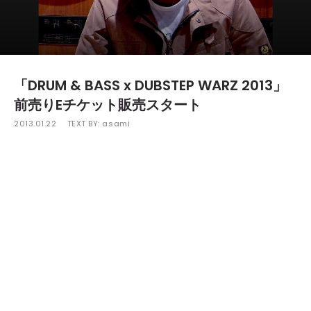
「DRUM & BASS x DUBSTEP WARZ 2013」
前売りEチケット販売スタート
2013.01.22
TEXT BY:
asami
2月16日(土)に"代官山"UNIT"で開催される「DRUM & BASS x
DUBSTEP WARZ 2013」の前売Eチケットの販売が、クラベリアオ
ンラインストアで開始された。
今年初となるDBS「DRUM & BASS x DUBSTEP WARS」の出演者
には、世界最強のVALVE SOUND SYSTEMを保有し、20年以上の
キャリアに培われた独自の重低音でドラム＆ベースをリードする