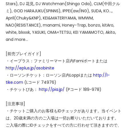
Stars), DJ 花見, DJ Watchman(Shingo Oda), CLM(中田クル
ミ), GOD HARAJUKU(SPINNS), IPPEI(aw/ING), SUDA, KO…,
April(Chuky&KNP), KEI&MATERIYAMA, WMWM,
NAO(RESISTANCE), manami, Honey-Trap, bonzo, kitAro,
white, blxxxk, YASUKI, OMA=TETSU, KEI YAMAMOTO, Akito,
and more...
[前売プレイガイド]
・イープラス：ファミリーマート店内Famiポートまたは
http://eplus.jp/asobinite
・ローソンチケット：ローソン店内Loppiまたは
http://l-
tike.com
(Lコード 74976)
・チケットぴあ：
http://pia.jp/
(Pコード 189-978)
[注意事項]
・チケットご購入のお客様もIDチェックがあります。当イベント
は、20歳未満の方のご入場は一切お断りいただいております。
ご入場の際にIDチェックをすべての方に行わせて頂きますので、