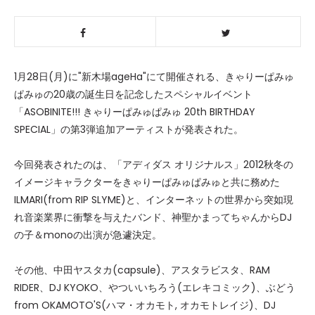
1月28日(月)に"新木場ageHa"にて開催される、きゃりーぱみゅ
ぱみゅの20歳の誕生日を記念したスペシャルイベント
「ASOBINITE!!! きゃりーぱみゅぱみゅ 20th BIRTHDAY
SPECIAL」の第3弾追加アーティストが発表された。
今回発表されたのは、「アディダス オリジナルス」2012秋冬の
イメージキャラクターをきゃりーぱみゅぱみゅと共に務めた
ILMARI(from RIP SLYME)と、インターネットの世界から突如現
れ音楽業界に衝撃を与えたバンド、神聖かまってちゃんからDJ
の子＆monoの出演が急遽決定。
その他、中田ヤスタカ(capsule)、アスタラビスタ、RAM
RIDER、DJ KYOKO、やついいちろう(エレキコミック)、ぶどう
from OKAMOTO'S(ハマ・オカモト, オカモトレイジ)、DJ