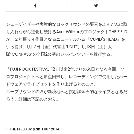
シューゲイザーや実験的なロックサウンドの要素をふんだんに取
り入れながら進化し続けるAxel WillnerのプロジェクトTHE FIELD
が、２年振り４作目となるニューアルバム『CUPID'S HEAD』を
引っ提げ、1月17日（金）代官山”UNIT”、1月18日（土）大
阪”CONPASS”の全国2公演のジャパンツアーを敢行する。
「FUJI ROCK FESTIVAL '12」以来2年ぶりの来日となる今回、ソ
ロプロジェクトへと原点回帰し、レコーディングで使用したハー
ドウェアでライブセットを作り上げるとのこと。
ループサウンドの匠が新境地へと挑む試金石的なライブとなるだ
ろう。詳細は下記のとおり。
- THE FIELD Japan Tour 2014 -