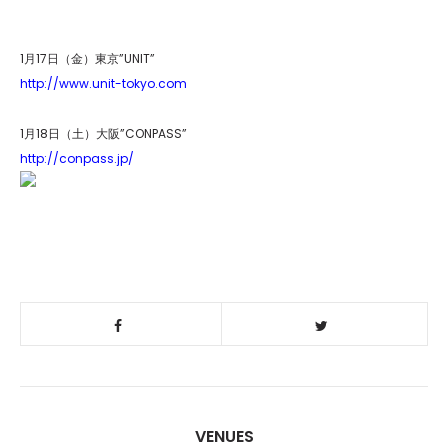
1月17日（金）東京”UNIT”
http://www.unit-tokyo.com
1月18日（土）大阪”CONPASS”
http://conpass.jp/
VENUES