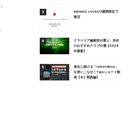
い
用達、ニューヨークの
MANIAC LOVEが3週間限定で
3
本上陸！ 「1 OAK
復活
」六本木にオープン
バ
DJ用の家具や製品を開
クラベリア編集部が選ぶ、渋谷
4
楽産業に参戦すること
のおすすめクラブ10選【2024
年最新】
ためのDJブース
進化し続ける「rekordbox」
5
 ZEROのこだわり
を使いこなせ！Tipsショート動
画【#2 実践編】