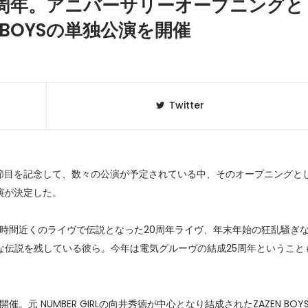
"が10周年。アニバーサリーオープニングと
 BOYSの単独公演を開催
Twitter
という節目を記念して、数々の公演が予定されている中、そのオープニングと
公演が決定した。
クラベリ
1
のおすすめ
4時間近くのライヴで伝説となった20周年ライヴ、年末年始の狂乱騒ぎ
年最新】
まざまな伝説を残している彼ら。今年は電気グルーヴの結成25周年ということ
ニュージ
2
DJ!?
開催。元 NUMBER GIRLの向井秀徳が中心となり結成されたZAZEN BOY