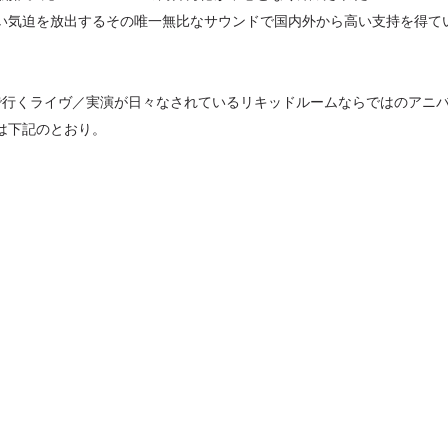
い気迫を放出するその唯一無比なサウンドで国内外から高い支持を得て
セレブ御
3
クラブが日
TOKYO
で行くライヴ／実演が日々なされているリキッドルームならではのアニ
は下記のとおり。
IKEAが
4
発中！音
を発表
レコードの
5
Aoyama