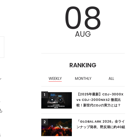
08
AUG
RANKING
し
WEEKLY
MONTHLY
ALL
ア編集部が選ぶ、渋谷
【2025年最新】CDJ-3000X
1
クラブ10選【2024
vs CDJ-2000NXS2 徹底比
な
較！新世代CDJの実力とは？
も
ーランドの新首相は元
「GLOBAL ARK 2026」全ライ
2
ンナップ発表、野反湖に約40組
S