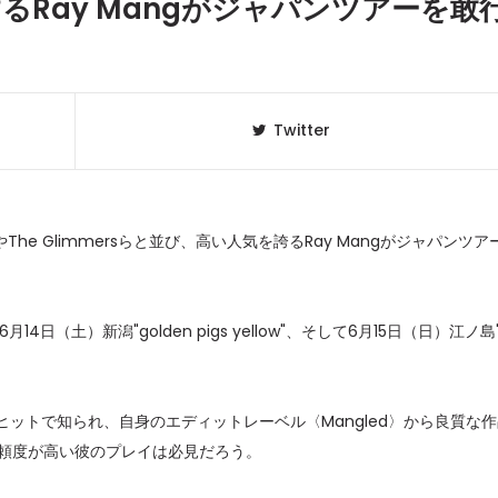
るRay Mangがジャパンツアーを敢
Twitter
やThe Glimmersらと並び、高い人気を誇るRay Mangがジャパンツア
月14日（土）新潟"golden pigs yellow"、そして6月15日（日）江ノ島
クラベリ
1
のおすすめ
年最新】
es」などのヒットで知られ、自身のエディットレーベル〈Mangled〉から良質な
ニュージ
2
信頼度が高い彼のプレイは必見だろう。
DJ!?