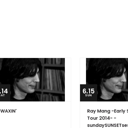
.14
6.15
SAT
SUN
WAXIN'
Ray Mang -Early
Tour 2014- -
sundaySUNSETse