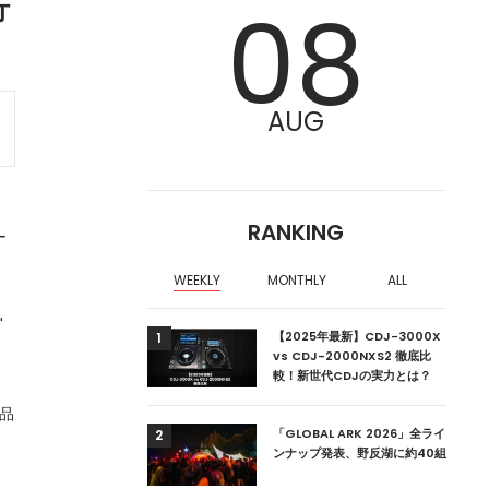
行
08
AUG
RANKING
ー
WEEKLY
MONTHLY
ALL
"
ア編集部が選ぶ、渋谷
【2025年最新】CDJ-3000X
1
クラブ10選【2024
vs CDJ-2000NXS2 徹底比
較！新世代CDJの実力とは？
作品
ーランドの新首相は元
「GLOBAL ARK 2026」全ライ
2
ンナップ発表、野反湖に約40組