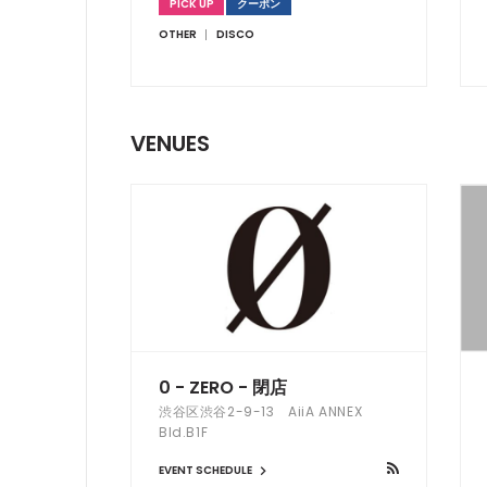
PICK UP
クーポン
OTHER
DISCO
VENUES
0 - ZERO - 閉店
渋谷区渋谷2-9-13 AiiA ANNEX
Bld.B1F
EVENT SCHEDULE