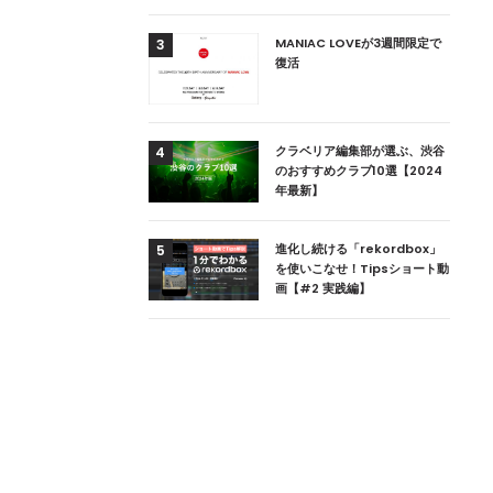
用達、ニューヨークの
MANIAC LOVEが3週間限定で
3
本上陸！ 「1 OAK
復活
」六本木にオープン
DJ用の家具や製品を開
クラベリア編集部が選ぶ、渋谷
4
楽産業に参戦すること
のおすすめクラブ10選【2024
年最新】
ためのDJブース
進化し続ける「rekordbox」
5
 ZEROのこだわり
を使いこなせ！Tipsショート動
画【#2 実践編】