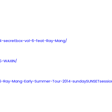
04-secretbox-vol-6-feat-Ray-Mang/
05-WAXIN/
06-Ray-Mang-Early-Summer-Tour-2014-sundaySUNSETsessio