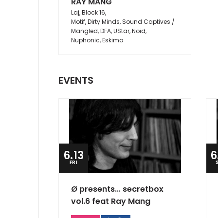
RAY MANG
Laj, Block 16,
Motif, Dirty Minds, Sound Captives /
Mangled, DFA, U­Star, Noid,
Nuphonic, Eskimo
EVENTS
6.13
6
FRI
Ø presents... secretbox
vol.6 feat Ray Mang