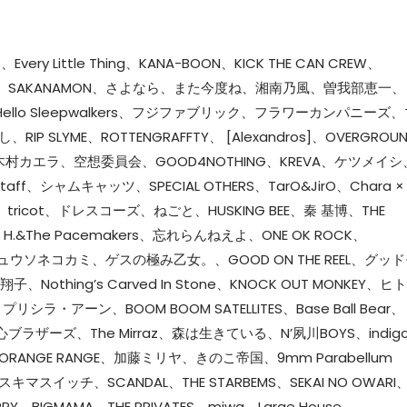
y Little Thing、KANA-BOON、KICK THE CAN CREW、
lent Siren、SAKANAMON、さよなら、また今度ね、湘南乃風、曽我部恵一、
UFFY、Hello Sleepwalkers、フジファブリック、フラワーカンパニーズ
SLYME、ROTTENGRAFFTY、 [Alexandros]、OVERGROU
alilei、木村カエラ、空想委員会、GOOD4NOTHING、KREVA、ケツメイシ
ff、シャムキャッツ、SPECIAL OTHERS、TarO&JirO、Chara ×
ricot、ドレスコーズ、ねごと、HUSKING BEE、秦 基博、THE
 H.&The Pacemakers、忘れらんねえよ、ONE OK ROCK、
ウソネコカミ、ゲスの極み乙女。、GOOD ON THE REEL、グッ
thing’s Carved In Stone、KNOCK OUT MONKEY、ヒト
リシラ・アーン、BOOM BOOM SATELLITES、Base Ball Bear、
Y、真心ブラザーズ、The Mirraz、森は生きている、N’夙川BOYS、indig
ORANGE RANGE、加藤ミリヤ、きのこ帝国、9mm Parabellum
イッチ、SCANDAL、THE STARBEMS、SEKAI NO OWARI
PY、BIGMAMA、THE PRIVATES、miwa、Large House