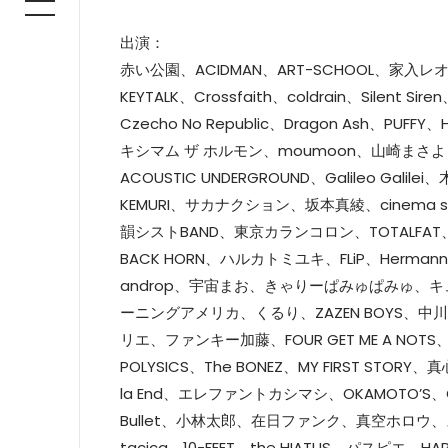
出演：
赤い公園、ACIDMAN、ART-SCHOOL、家入レオ、Ever
KEYTALK、Crossfaith、coldrain、Si
Czecho No Republic、Dragon Ash、P
キシマム ザ ホルモン、moumoon、山崎まさよし、RIP 
ACOUSTIC UNDERGROUND、Galileo G
KEMURI、サカナクション、坂本真綾、cinema sta
韻シストBAND、東京カランコロン、TOTALFAT、t
BACK HORN、ハルカトミユキ、FLiP、Hermann
androp、宇宙まお、きゃりーぱみゅぱみゅ、キュ
ーニングアメリカ、くるり、ZAZEN BOYS、中川翔子、No
リエ、ファンキー加藤、FOUR GET ME A NOTS、プ
POLYSICS、The BONEZ、MY FIRST STOR
la End、エレファントカシマシ、OKAMOTO’S、
Bullet、小林太郎、在日ファンク、真空ホロウ、スキマス
tacica、10-FEET、the HIATUS、パスピエ、HAP