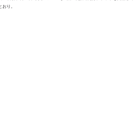
とおり。
セレブ御
3
クラブが日
TOKYO
IKEAが
4
発中！音
を発表
レコードの
5
Aoyama