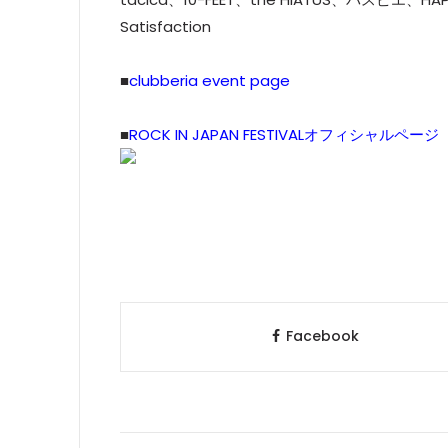
Satisfaction
■
clubberia event page
■
ROCK IN JAPAN FESTIVALオフィシャルページ
Facebook