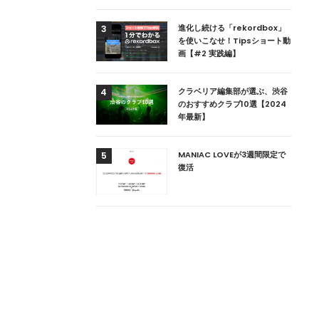
用達、ニューヨークの
進化し続ける「rekordbox」
3
本上陸！ 「1 OAK
を使いこなせ！Tipsショート動
」六本木にオープン
画【#2 実践編】
DJ用の家具や製品を開
クラベリア編集部が選ぶ、渋谷
4
楽産業に参戦すること
のおすすめクラブ10選【2024
年最新】
ためのDJブース
MANIAC LOVEが3週間限定で
5
 ZEROのこだわり
復活