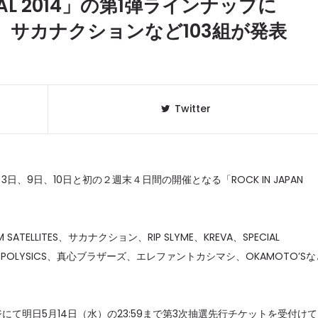
TIVAL 2014」の第1弾ラインナップに
ITES、サカナクションなど103組が発表
Twitter
日、9日、10日と初の２週末４日間の開催となる「ROCK IN JAPAN
。
クラベリ
1
のおすすめ
ELLITES、サカナクション、RIP SLYME、KREVA、SPECIAL
年最新】
BOYS、POLYSICS、真心ブラザーズ、エレファントカシマシ、OKAMOTO’S
ニュージ
2
DJ!?
ャルページにて明日5月14日（水）の23:59まで第3次抽選先行チケットを受付け