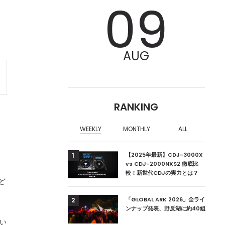
09
AUG
RANKING
WEEKLY
MONTHLY
ALL
ア編集部が選ぶ、渋谷
【2025年最新】CDJ-3000X
1
クラブ10選【2024
vs CDJ-2000NXS2 徹底比
較！新世代CDJの実力とは？
など
ーランドの新首相は元
「GLOBAL ARK 2026」全ライ
2
ンナップ発表、野反湖に約40組
てい