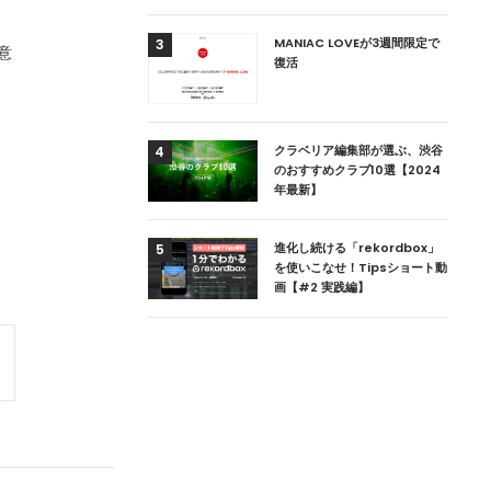
用達、ニューヨークの
MANIAC LOVEが3週間限定で
3
意
本上陸！ 「1 OAK
復活
」六本木にオープン
DJ用の家具や製品を開
クラベリア編集部が選ぶ、渋谷
4
楽産業に参戦すること
のおすすめクラブ10選【2024
年最新】
ためのDJブース
進化し続ける「rekordbox」
5
 ZEROのこだわり
を使いこなせ！Tipsショート動
画【#2 実践編】