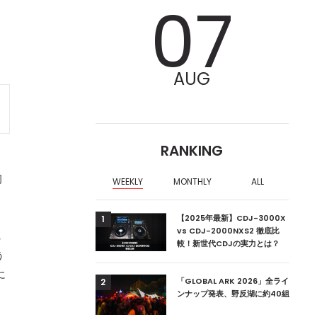
07
AUG
RANKING
周
WEEKLY
MONTHLY
ALL
ア編集部が選ぶ、渋谷
【2025年最新】CDJ-3000X
1
クラブ10選【2024
vs CDJ-2000NXS2 徹底比
れ
較！新世代CDJの実力とは？
う
に
ーランドの新首相は元
「GLOBAL ARK 2026」全ライ
2
ンナップ発表、野反湖に約40組