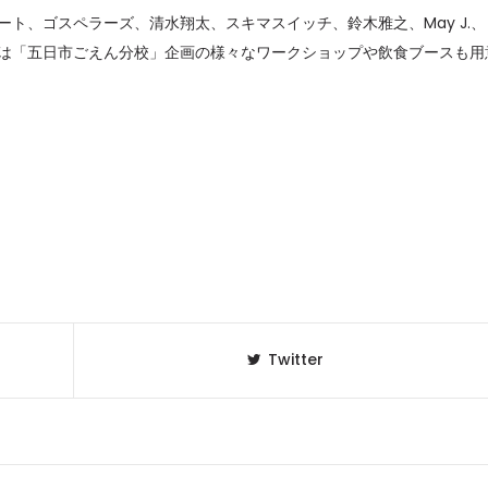
・ハート、ゴスペラーズ、清水翔太、スキマスイッチ、鈴木雅之、May J.、
セレブ御
3
らは「五日市ごえん分校」企画の様々なワークショップや飲食ブースも用
クラブが日
TOKYO
IKEAが
4
発中！音
を発表
レコードの
5
Aoyama
Twitter