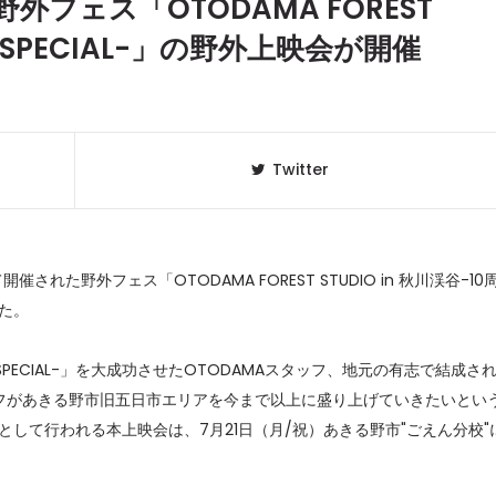
フェス「OTODAMA FOREST
周年SPECIAL-」の野外上映会が開催
Twitter
された野外フェス「OTODAMA FOREST STUDIO in 秋川渓谷-10
った。
クラベリ
1
のおすすめ
-10周年SPECIAL-」を大成功させたOTODAMAスタッフ、地元の有志で結成さ
年最新】
ッフがあきる野市旧五日市エリアを今まで以上に盛り上げていきたいとい
して行われる本上映会は、7月21日（月/祝）あきる野市"ごえん分校"
ニュージ
2
DJ!?