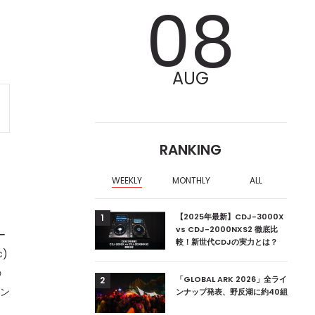
08
AUG
RANKING
WEEKLY
MONTHLY
ALL
、
ア編集部が選ぶ、渋谷
【2025年最新】CDJ-3000X
1
クラブ10選【2024
vs CDJ-2000NXS2 徹底比
ー
較！新世代CDJの実力とは？
c)
の
ーランドの新首相は元
「GLOBAL ARK 2026」全ライ
2
モン
ンナップ発表、野反湖に約40組