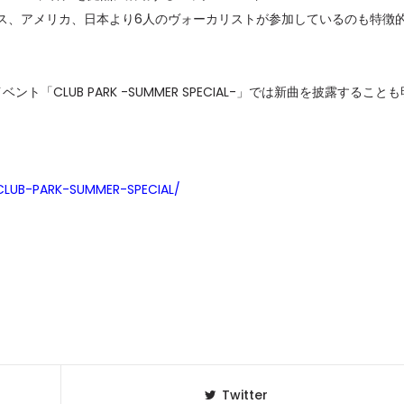
、イギリス、アメリカ、日本より6人のヴォーカリストが参加しているのも特徴
セレブ御
3
クラブが日
TOKYO
ト「CLUB PARK -SUMMER SPECIAL-」では新曲を披露することも
IKEAが
4
発中！音
を発表
-CLUB-PARK-SUMMER-SPECIAL/
レコードの
5
Aoyama
Twitter