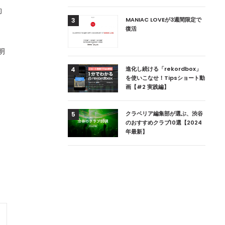
的
用達、ニューヨークの
MANIAC LOVEが3週間限定で
3
本上陸！ 「1 OAK
復活
」六本木にオープン
明
DJ用の家具や製品を開
進化し続ける「rekordbox」
4
楽産業に参戦すること
を使いこなせ！Tipsショート動
画【#2 実践編】
ためのDJブース
クラベリア編集部が選ぶ、渋谷
5
 ZEROのこだわり
のおすすめクラブ10選【2024
年最新】