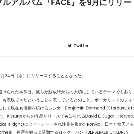
のフルアルバム『FACE』を9月にリリー
Twitter
』を9月24日（水）にリリースすることとなった。
着けられた本作は、彼らが結成時からの大切にしているテーマでもあり
クラベリ
1
のおすすめ
』も表現できたということを表しているとのこと。ボーカリストのフィ
年最新】
も活動を続けるシンガーBenjamin Diamond (Stardust, et
ne, etc)、Kitsuneからの作品リリースでも知られるDavid E. Sugar、Herve
ニュージ
2
u (Make It Right)にフィーチャーされ注目を集めたRonika、日本と韓国と
DJ!?
l、神戸を拠点に活動するロック・バンドBERSERKER CHILDREN