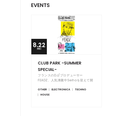
EVENTS
8.22
FRI
CLUB PARK -SUMMER
SPECIAL-
フランスのDJ/プロデューサー
FEADZ、人気沸騰中Seihoを迎えて開
催！
OTHER
ELECTRONICA
TECHNO
HOUSE