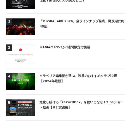
比較！新世代CDJの実力とは？
「GLOBAL ARK 2026」全ラインナップ発表、野反湖に約
2
40組
MANIAC LOVEが3週間限定で復活
3
クラベリア編集部が選ぶ、渋谷のおすすめクラブ10選
4
【2024年最新】
進化し続ける「rekordbox」を使いこなせ！Tipsショー
5
ト動画【#2 実践編】