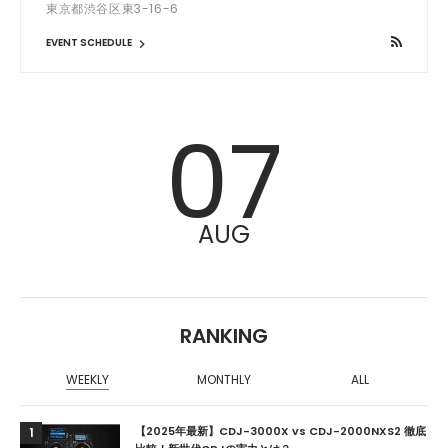
東京都渋谷区東3-16-6
EVENT SCHEDULE
07
AUG
RANKING
WEEKLY
MONTHLY
ALL
【2025年最新】CDJ-3000X vs CDJ-2000NXS2 徹底
1