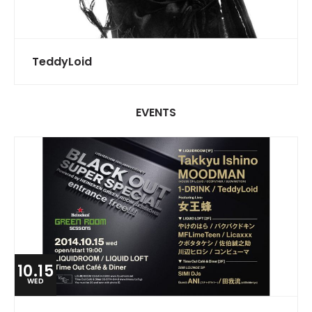
TeddyLoid
EVENTS
10.15
WED