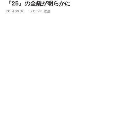
『25』の全貌が明らかに
2014.09.30
TEXT BY:
難波
電気グルーヴが結成25周年を記念して10月29日（水）に
リリースするミニアルバム『25』の詳細が明らかとなっ
た。
本作には、
恵比寿”LIQUIDROOM”
10周年ライブで披露さ
れた「電気グルーヴ25周年の歌（駅前で先に待っとるば
い）」や、「Pan! Pan! Pan!」、『J-POP』収録曲
「Super Star」の牛尾憲輔によるリアレンジなどが収録
されるほか、1曲目の「Baby’s on Fire」では、ねごとの
ヴォーカル蒼山幸子がヴォーカル＆コーラスで参加。
また、
2525枚の完全限定生産版には
7インチのアナログ