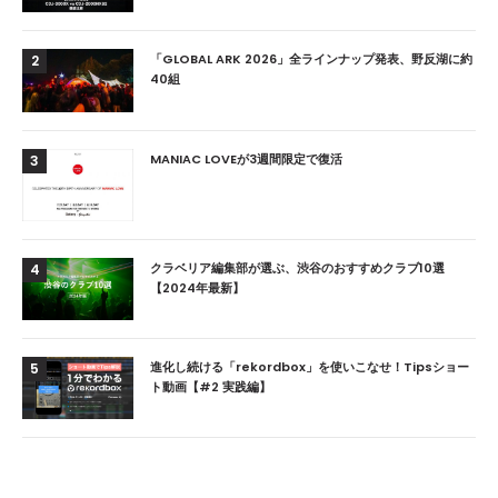
「GLOBAL ARK 2026」全ラインナップ発表、野反湖に約
2
40組
MANIAC LOVEが3週間限定で復活
3
クラベリア編集部が選ぶ、渋谷のおすすめクラブ10選
4
【2024年最新】
進化し続ける「rekordbox」を使いこなせ！Tipsショー
5
ト動画【#2 実践編】