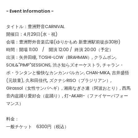
- Event Information -
タイトル：豊洲野音CARNIVAL
開催日：4月29日(水・祝)
会場：豊洲野外音楽広場(ゆりかもめ 新豊洲駅前徒歩30秒)
時間：開場 11:00 / 開演 12:00 / 終演 20:00（予定）
出演：矢井田瞳, TOSHI-LOW（BRAHMAN）, クラムボン,
SOIL&"PIMP"SESSIONS, 渋さ知らズオーケストラ, チャラン・
ポ・ランタンと愉快なカンカンバルカン, CHANｰMIKA, 吉井盛悟
(元鼓童), 久和田佳代, ズクナシRISO（ブラジリアン）,
Girassol（女性サンバヘギ）, 湘南なぎさ連（阿波おとり）, 西馬
音内盆踊り愛好会（盆踊り）, 灯-AKARI-（ファイヤーパフォー
マンス）
料金：
一般チケット 6300円（税込）