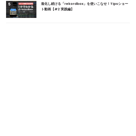
進化し続ける「rekordbox」を使いこなせ！Tipsショー
5
ト動画【#2 実践編】