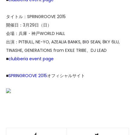
タイトル：SPRINGROOVE 2015
開催日：3月29日（日）
会場：兵庫・神戸WORLD HALL
出演：PITBULL, NE-YO, AZEALIA BANKS, BIG SEAN, 8KY 6LU,
TINASHE, GENERATIONS from EXILE TRIBE、DJ LEAD
■
clubberia event page
■
SPRINGROOVE 2015
オフィシャルサイト