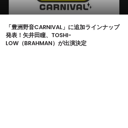
「豊洲野音CARNIVAL」に追加ラインナップ
発表！矢井田瞳、TOSHI-
LOW（BRAHMAN）が出演決定
2015.03.16
TEXT BY:
yanma
今年、東京・豊洲で初開催となる野外音楽フェス「豊洲野音
CARNIVAL」の追加ラインナップが発表された。
今回は発表されたのは、矢井田瞳、TOSHI-LOW（BRAHMAN）
の2組。これまでに発表されたクラムボン、
SOIL&"PIMP"SESSIONS、渋さ知らズオーケストラなどを加え、
現時点で10組の出演者となった。