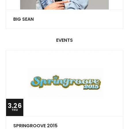
BIG SEAN
EVENTS
3.26
THU
SPRINGROOVE 2015