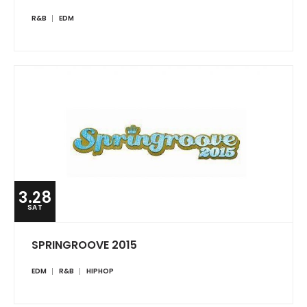
R&B
EDM
3.28
SAT
SPRINGROOVE 2015
EDM
R&B
HIPHOP