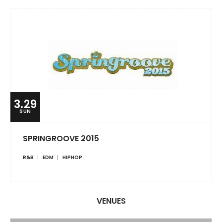
3.29
SUN
SPRINGROOVE 2015
R&B
EDM
HIPHOP
VENUES