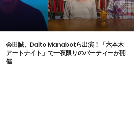
会田誠、Daito Manabotら出演！「六本木
アートナイト」で一夜限りのパーティーが開
催
2015.04.16
TEXT BY:
難波
年に1度、六本木の街がアートと一体化する「六本木アー
トナイト」が開催される4月25日（土）に六本
木”TUSK”にて日本を代表する現代アーティストたちを迎
え、一夜限りのパーティーが開催される。