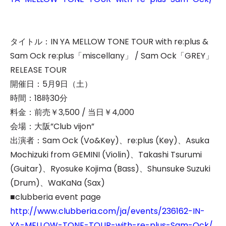
タイトル：IN YA MELLOW TONE TOUR with re:plus &
Sam Ock re:plus「miscellany」 / Sam Ock「GREY」
RELEASE TOUR
開催日：5月9日（土）
時間：18時30分
料金：前売￥3,500 / 当日￥4,000
会場：大阪”Club vijon”
出演者：Sam Ock (Vo&Key)、re:plus (Key)、Asuka
Mochizuki from GEMINI (Violin)、Takashi Tsurumi
(Guitar)、Ryosuke Kojima (Bass)、Shunsuke Suzuki
(Drum)、WaKaNa (Sax)
■clubberia event page
http://www.clubberia.com/ja/events/236162-IN-
YA-MELLOW-TONE-TOUR-with-re-plus-Sam-Ock/