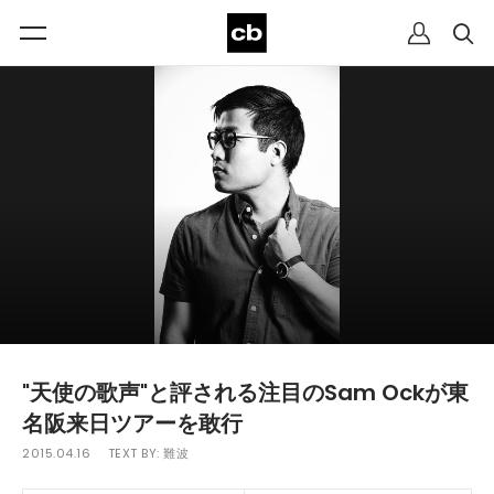
"天使の歌声"と評される注目のSam Ockが東
名阪来日ツアーを敢行
2015.04.16
TEXT BY:
難波