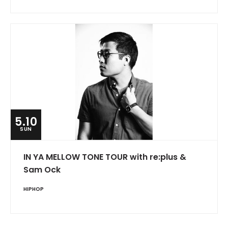
5.10
SUN
IN YA MELLOW TONE TOUR with re:plus &
Sam Ock
HIPHOP