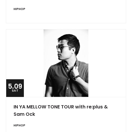
HIPHOP
5.09
SAT
IN YA MELLOW TONE TOUR with re:plus &
Sam Ock
HIPHOP