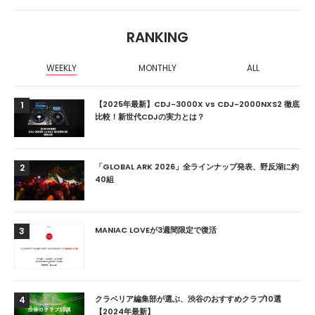
RANKING
WEEKLY
MONTHLY
ALL
【2025年最新】CDJ-3000X vs CDJ-2000NXS2 徹底
1
比較！新世代CDJの実力とは？
「GLOBAL ARK 2026」全ラインナップ発表、野反湖に約
2
40組
MANIAC LOVEが3週間限定で復活
3
クラベリア編集部が選ぶ、渋谷のおすすめクラブ10選
4
【2024年最新】