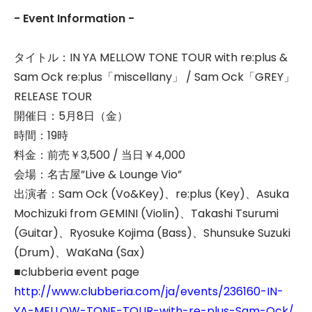
- Event Information -
タイトル：IN YA MELLOW TONE TOUR with re:plus &
Sam Ock re:plus「miscellany」 / Sam Ock「GREY」
RELEASE TOUR
開催日：5月8日（金）
時間：19時
料金：前売￥3,500 / 当日￥4,000
会場：名古屋”Live & Lounge Vio”
出演者：Sam Ock (Vo&Key)、re:plus (Key)、Asuka
Mochizuki from GEMINI (Violin)、Takashi Tsurumi
(Guitar)、Ryosuke Kojima (Bass)、Shunsuke Suzuki
(Drum)、WaKaNa (Sax)
■clubberia event page
http://www.clubberia.com/ja/events/236160-IN-
YA-MELLOW-TONE-TOUR-with-re-plus-Sam-Ock/