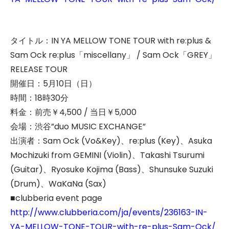
タイトル：IN YA MELLOW TONE TOUR with re:plus &
Sam Ock re:plus「miscellany」 / Sam Ock「GREY」
RELEASE TOUR
開催日：5月10日（日）
時間：18時30分
料金：前売￥4,500 / 当日￥5,000
会場：渋谷”duo MUSIC EXCHANGE”
出演者：Sam Ock (Vo&Key)、re:plus (Key)、Asuka
Mochizuki from GEMINI (Violin)、Takashi Tsurumi
(Guitar)、Ryosuke Kojima (Bass)、Shunsuke Suzuki
(Drum)、WaKaNa (Sax)
■clubberia event page
http://www.clubberia.com/ja/events/236163-IN-
YA-MELLOW-TONE-TOUR-with-re-plus-Sam-Ock/