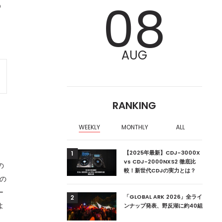
ら
08
AUG
RANKING
ロ
WEEKLY
MONTHLY
ALL
ア編集部が選ぶ、渋谷
【2025年最新】CDJ-3000X
1
クラブ10選【2024
vs CDJ-2000NXS2 徹底比
の
較！新世代CDJの実力とは？
界の
ー
ーランドの新首相は元
「GLOBAL ARK 2026」全ライ
2
よ
ンナップ発表、野反湖に約40組