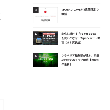
用達、ニューヨークの
MANIAC LOVEが3週間限定で
3
映
本上陸！ 「1 OAK
復活
。
」六本木にオープン
DJ用の家具や製品を開
進化し続ける「rekordbox」
4
楽産業に参戦すること
を使いこなせ！Tipsショート動
画【#2 実践編】
ためのDJブース
クラベリア編集部が選ぶ、渋谷
5
 ZEROのこだわり
のおすすめクラブ10選【2024
年最新】