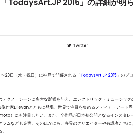
「TodaysArt.JP 2015」の詳細が明
Twitter
）〜23日（水・祝日）に神戸で開催される「
TodaysArt.JP 2015
」のプ
クラベリ
1
のおすすめ
テクノ・シーンに多大な影響を与え、エレクトリック・ミュージック
年最新】
鋭の映像作家Lillevanとともに登場。世界で注目を集めるメディア・アート
ami Nakamoto）にも注目したい。また、全作品が日本初公開となるインスタレ
ニュージ
2
グラムなども充実。そのほかにも、各界のクリエイターや有識者たちに
DJ!?
る。