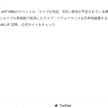
セレブ御
3
として、Jeff Millsのスペシャル・ライブが決定。9月に発売が予定されている
クラブが日
、今年6月にルーブル美術館で初演したライブ・パフォーマンスを日本初披露する
TOKYO
t.JP 2015」公式サイトをチェック。
IKEAが
4
発中！音
を発表
レコードの
5
Aoyama
Twitter