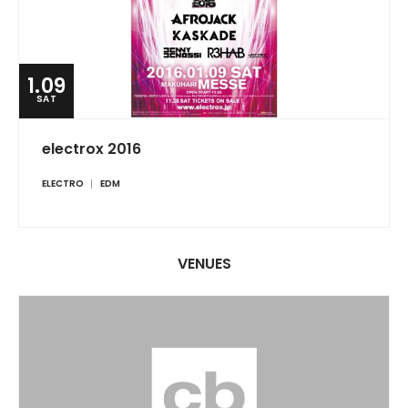
1.09
SAT
electrox 2016
ELECTRO
EDM
VENUES