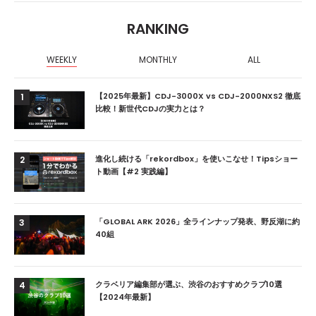
RANKING
WEEKLY
MONTHLY
ALL
【2025年最新】CDJ-3000X vs CDJ-2000NXS2 徹底
1
比較！新世代CDJの実力とは？
進化し続ける「rekordbox」を使いこなせ！Tipsショー
2
ト動画【#2 実践編】
「GLOBAL ARK 2026」全ラインナップ発表、野反湖に約
3
40組
クラベリア編集部が選ぶ、渋谷のおすすめクラブ10選
4
【2024年最新】