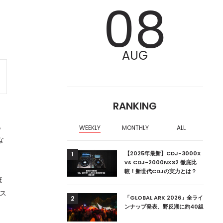
08
AUG
RANKING
。
WEEKLY
MONTHLY
ALL
な
ア編集部が選ぶ、渋谷
【2025年最新】CDJ-3000X
1
クラブ10選【2024
vs CDJ-2000NXS2 徹底比
較！新世代CDJの実力とは？
ほ
ス
ーランドの新首相は元
「GLOBAL ARK 2026」全ライ
2
ンナップ発表、野反湖に約40組