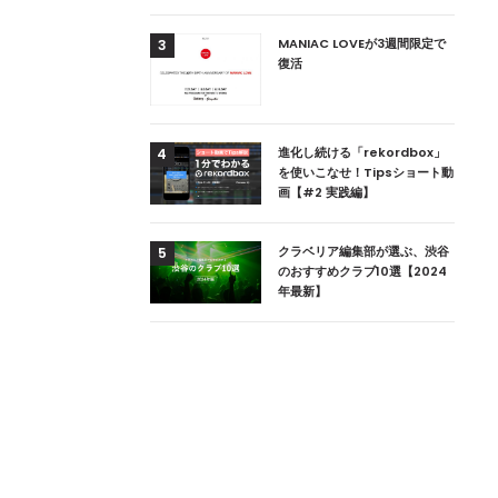
。
用達、ニューヨークの
MANIAC LOVEが3週間限定で
3
本上陸！ 「1 OAK
復活
」六本木にオープン
DJ用の家具や製品を開
進化し続ける「rekordbox」
4
楽産業に参戦すること
を使いこなせ！Tipsショート動
画【#2 実践編】
ためのDJブース
クラベリア編集部が選ぶ、渋谷
5
 ZEROのこだわり
のおすすめクラブ10選【2024
年最新】