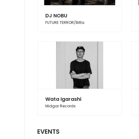
DJ NOBU
FUTURE TERROR/Bitta
Wata Igarashi
Midgar Records
EVENTS