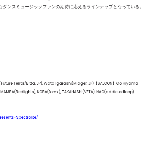
今回もコアなダンスミュージックファンの期待に応えるラインナップとなっている
セレブ御
3
クラブが日
TOKYO
IKEAが
4
発中！音
を発表
レコードの
5
Aoyama
ture Terror/Bitta, JP), Wata Igarashi(Midger, JP)【SALOON】Go Hiyama
LACKMAMBA(Redlights), KOBA(form.), TAKAHASHI(VETA), NAO(addictedloop)
esents-Spectrolite/