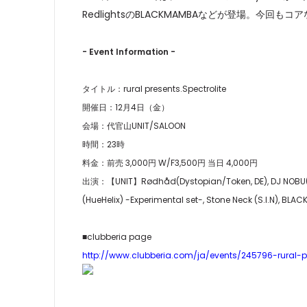
RedlightsのBLACKMAMBAなどが登場。
- Event Information -
タイトル：rural presents.Spectrolite
開催日：12月4日（金）
会場：代官山UNIT/SALOON
時間：23時
料金：前売 3,000円 W/F3,500円 当日 4,000円
出演：【UNIT】Rødhåd(Dystopian/Token, DE), DJ NOBU(Fu
(HueHelix) -Experimental set-, Stone Neck (S.I.N), B
■clubberia page
http://www.clubberia.com/ja/events/245796-rural-pr