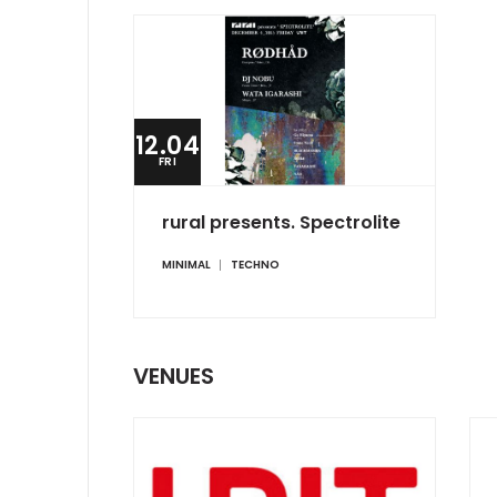
12.04
FRI
rural presents. Spectrolite
MINIMAL
TECHNO
VENUES