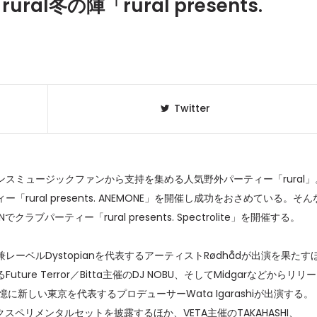
ural冬の陣「rural presents.
Twitter
ミュージックファンから支持を集める人気野外パーティー「rural」
ral presents. ANEMONE」を開催し成功をおさめている。そん
クラブパーティー「rural presents. Spectrolite」を開催する。
クラベリ
1
のおすすめ
年最新】
ベルDystopianを代表するアーティストRødhådが出演を果たす
e Terror／Bitta主催のDJ NOBU、そして
Midgar
などからリリー
ニュージ
2
スも記憶に新しい東京を代表するプロデューサーWata Igarashiが出演する。
DJ!?
aがエクスペリメンタルセットを披露するほか、VETA主催のTAKAHASHI、