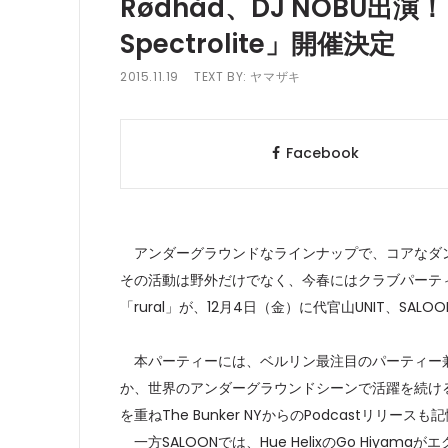
Rødhåd、DJ NOBU出演！ r
Spectrolite」開催決定
2015.11.19
TEXT BY:
ヤマザキ
Facebook
アンダーグラウンドなラインナップで、コアなダンス
その活動は野外だけでなく、今春にはクラブパーティー「ru
「rural」が、12月4日（金）に代官山UNIT、SALOONで
本パーティーには、ベルリン最注目のパーティー兼レー
か、世界のアンダーグラウンドシーンで活躍を続けるFutur
を重ねThe Bunker NYからのPodcastリリー
一方SALOONでは、Hue HelixのGo Hiyam