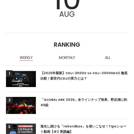
AUG
RANKING
WEEKLY
MONTHLY
ALL
【2025年最新】CDJ-3000X vs CDJ-2000NXS2 徹底
1
比較！新世代CDJの実力とは？
「GLOBAL ARK 2026」全ラインナップ発表、野反湖に約
2
40組
進化し続ける「rekordbox」を使いこなせ！Tipsショー
3
ト動画【#2 実践編】