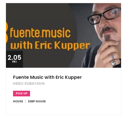
2.05
FRI
Fuente Music with Eric Kupper
HIDEO KOBAYASHI
PICK UP
HOUSE
DEEP HOUSE