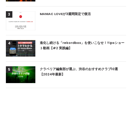
MANIAC LOVEが3週間限定で復活
3
進化し続ける「rekordbox」を使いこなせ！Tipsショー
4
ト動画【#2 実践編】
クラベリア編集部が選ぶ、渋谷のおすすめクラブ10選
5
【2024年最新】