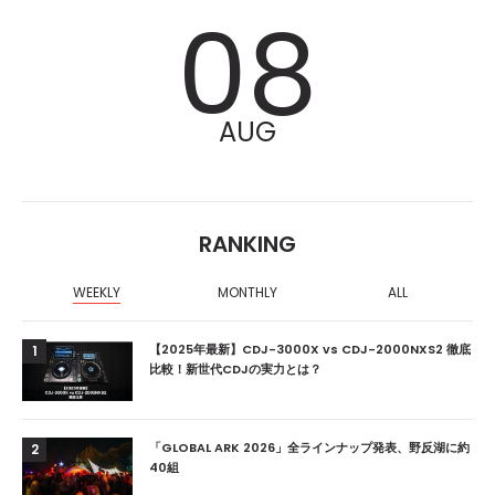
08
AUG
RANKING
WEEKLY
MONTHLY
ALL
【2025年最新】CDJ-3000X vs CDJ-2000NXS2 徹底
1
比較！新世代CDJの実力とは？
「GLOBAL ARK 2026」全ラインナップ発表、野反湖に約
2
40組