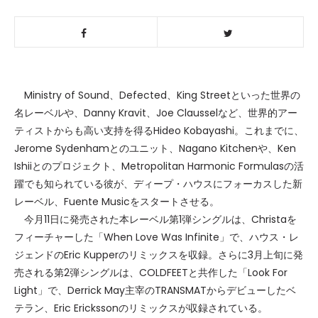
Ministry of Sound、Defected、King Streetといった世界の
名レーベルや、Danny Kravit、Joe Clausselなど、世界的アー
ティストからも高い支持を得るHideo Kobayashi。これまでに、
Jerome Sydenhamとのユニット、Nagano Kitchenや、Ken
Ishiiとのプロジェクト、Metropolitan Harmonic Formulasの活
躍でも知られている彼が、ディープ・ハウスにフォーカスした新
レーベル、Fuente Musicをスタートさせる。
今月11日に発売された本レーベル第1弾シングルは、Christaを
フィーチャーした「When Love Was Infinite」で、ハウス・レ
ジェンドのEric Kupperのリミックスを収録。さらに3月上旬に発
売される第2弾シングルは、COLDFEETと共作した「Look For
Light」で、Derrick May主宰のTRANSMATからデビューしたベ
テラン、Eric Erickssonのリミックスが収録されている。